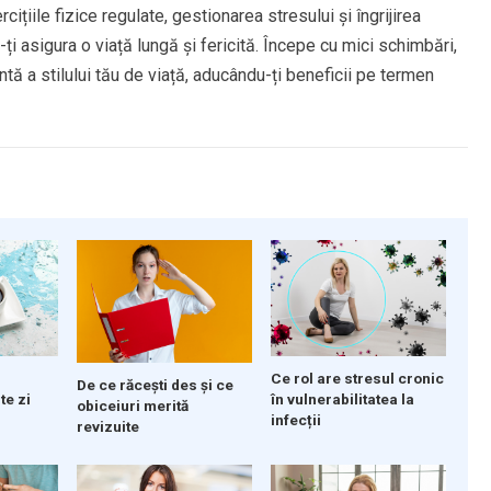
rcițiile fizice regulate, gestionarea stresului și îngrijirea
a-ți asigura o viață lungă și fericită. Începe cu mici schimbări,
ntă a stilului tău de viață, aducându-ți beneficii pe termen
Ce rol are stresul cronic
De ce răcești des și ce
te zi
în vulnerabilitatea la
obiceiuri merită
infecții
revizuite