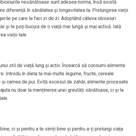
i obiceiurile nesănătoase sunt adesea norma, însă există
 diferență în sănătatea și longevitatea ta. Prelungirea vieții
erile pe care le faci zi de zi. Adoptând câteva obiceiuri
le și te poți bucura de o viață mai lungă și mai activă. Iată
a vieții tale.
ui stil de viață lung și activ. Încearcă să consumi alimente
re. Introdu în dieta ta mai multe legume, fructe, cereale
le și carnea de pui. Evită excesul de zahăr, alimente procesate
juta nu doar la menținerea unei greutăți sănătoase, ci și la
tale.
bine, ci și pentru a te simți bine și pentru a-ți prelungi viața.