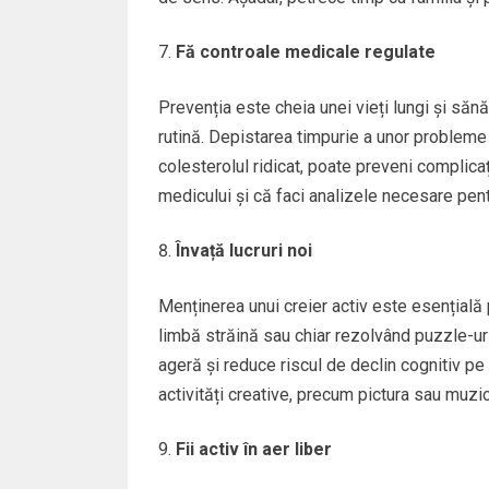
Fă controale medicale regulate
Prevenția este cheia unei vieți lungi și să
rutină. Depistarea timpurie a unor probleme 
colesterolul ridicat, poate preveni complic
medicului și că faci analizele necesare pent
Învață lucruri noi
Menținerea unui creier activ este esențială pe
limbă străină sau chiar rezolvând puzzle-uri.
ageră și reduce riscul de declin cognitiv p
activități creative, precum pictura sau muzic
Fii activ în aer liber