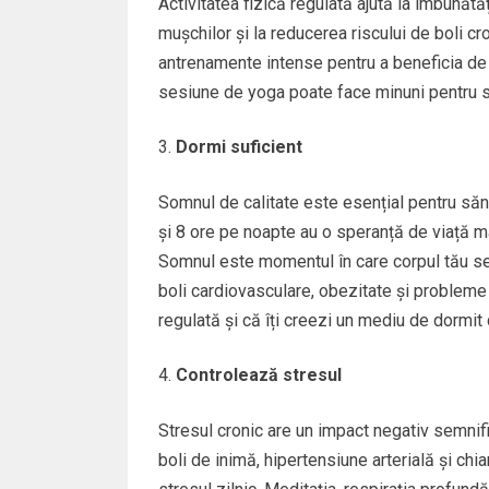
Activitatea fizică regulată ajută la îmbunătăț
mușchilor și la reducerea riscului de boli cro
antrenamente intense pentru a beneficia de
sesiune de yoga poate face minuni pentru s
Dormi suficient
Somnul de calitate este esențial pentru sănă
și 8 ore pe noapte au o speranță de viață m
Somnul este momentul în care corpul tău se 
boli cardiovasculare, obezitate și probleme
regulată și că îți creezi un mediu de dormit 
Controlează stresul
Stresul cronic are un impact negativ semnifi
boli de inimă, hipertensiune arterială și chi