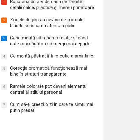
Bucătăria cu aer de casă de familie:
1
detalii calde, practice și mereu primitoare
Zonele de pliu au nevoie de formule
2
blânde și uscarea atentă a pielii
Când merită să repari o relație și când
3
este mai sănătos să mergi mai departe
Ce merită păstrat într-o cutie a amintirilor
4
Corecția cromatică funcționează mai
5
bine în straturi transparente
Ramele colorate pot deveni elementul
6
central al stilului personal
Cum să-ți creezi o zi în care te simți mai
7
puțin presat