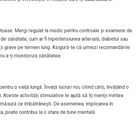
nătoase. Mergi regulat la medic pentru controale și examene de
de sănătate, cum ar fi hipertensiunea arterială, diabetul sau
ații grave pe termen lung. Asigură-te că urmezi recomandările
ru a-ți monitoriza sănătatea.
ntru o viață lungă. Învață lucruri noi, citind cărți, învățând o
 Aceste activități stimulative te ajută să îți menții mintea
e măsură ce îmbătrânești. De asemenea, implicarea în
a, poate contribui la o stare de bine mentală.