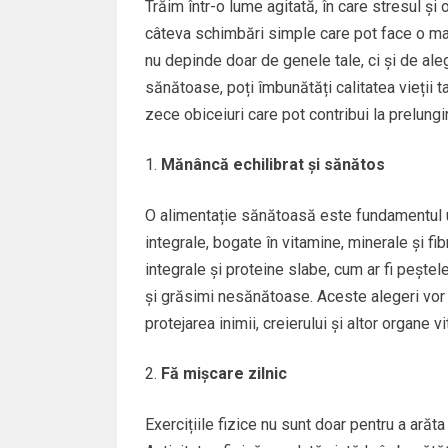
Trăim într-o lume agitată, în care stresul ș
câteva schimbări simple care pot face o mare
nu depinde doar de genele tale, ci și de aleg
sănătoase, poți îmbunătăți calitatea vieții ta
zece obiceiuri care pot contribui la prelungire
Mănâncă echilibrat și sănătos
O alimentație sănătoasă este fundamentul un
integrale, bogate în vitamine, minerale și fib
integrale și proteine slabe, cum ar fi pește
și grăsimi nesănătoase. Aceste alegeri vor a
protejarea inimii, creierului și altor organe vi
Fă mișcare zilnic
Exercițiile fizice nu sunt doar pentru a arăta 