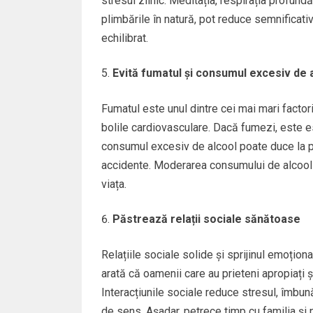
stresul zilnic. Meditația, respirația profundă
plimbările în natură, pot reduce semnificativ
echilibrat.
Evită fumatul și consumul excesiv de 
Fumatul este unul dintre cei mai mari factori
bolile cardiovasculare. Dacă fumezi, este es
consumul excesiv de alcool poate duce la p
accidente. Moderarea consumului de alcool e
viața.
Păstrează relații sociale sănătoase
Relațiile sociale solide și sprijinul emoțion
arată că oamenii care au prieteni apropiați și
Interacțiunile sociale reduce stresul, îmbună
de sens. Așadar, petrece timp cu familia și pr