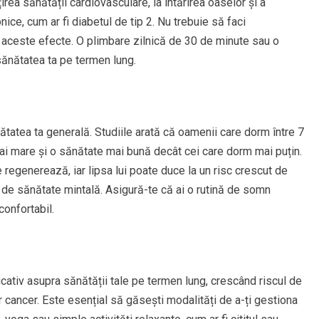
irea sănătății cardiovasculare, la întărirea oaselor și a
nice, cum ar fi diabetul de tip 2. Nu trebuie să faci
 aceste efecte. O plimbare zilnică de 30 de minute sau o
ănătatea ta pe termen lung.
tatea ta generală. Studiile arată că oamenii care dorm între 7
ai mare și o sănătate mai bună decât cei care dorm mai puțin.
regenerează, iar lipsa lui poate duce la un risc crescut de
 de sănătate mintală. Asigură-te că ai o rutină de somn
confortabil.
cativ asupra sănătății tale pe termen lung, crescând riscul de
ar cancer. Este esențial să găsești modalități de a-ți gestiona