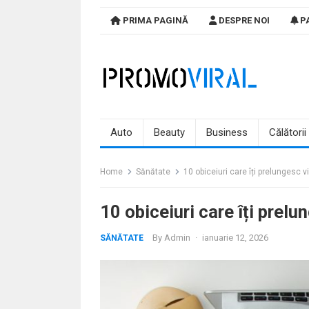
Skip
PRIMA PAGINĂ
DESPRE NOI
PA
to
content
Auto
Beauty
Business
Călătorii
Home
Sănătate
10 obiceiuri care îți prelungesc v
10 obiceiuri care îți prelu
By
Admin
·
ianuarie 12, 2026
SĂNĂTATE