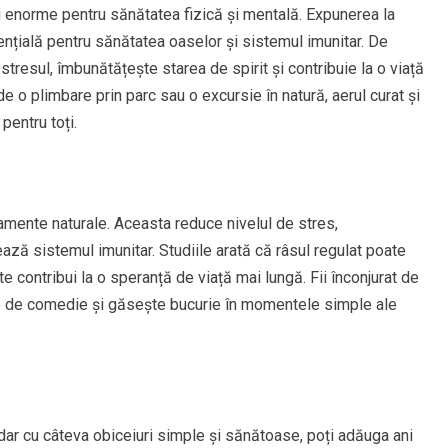
ii enorme pentru sănătatea fizică și mentală. Expunerea la
ențială pentru sănătatea oaselor și sistemul imunitar. De
tresul, îmbunătățește starea de spirit și contribuie la o viață
de o plimbare prin parc sau o excursie în natură, aerul curat și
pentru toți.
mente naturale. Aceasta reduce nivelul de stres,
ază sistemul imunitar. Studiile arată că râsul regulat poate
e contribui la o speranță de viață mai lungă. Fii înconjurat de
me de comedie și găsește bucurie în momentele simple ale
dar cu câteva obiceiuri simple și sănătoase, poți adăuga ani