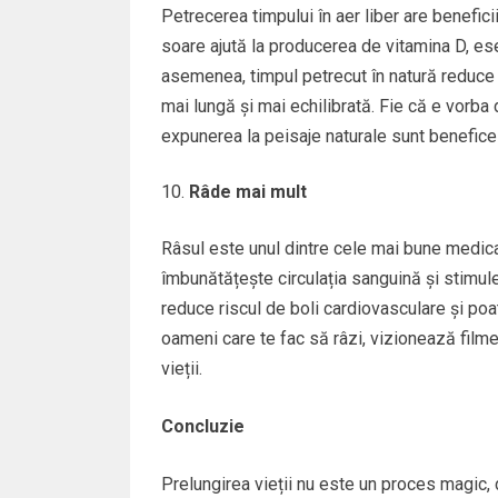
Petrecerea timpului în aer liber are benefic
soare ajută la producerea de vitamina D, es
asemenea, timpul petrecut în natură reduce s
mai lungă și mai echilibrată. Fie că e vorba 
expunerea la peisaje naturale sunt benefice 
Râde mai mult
Râsul este unul dintre cele mai bune medica
îmbunătățește circulația sanguină și stimule
reduce riscul de boli cardiovasculare și poat
oameni care te fac să râzi, vizionează fil
vieții.
Concluzie
Prelungirea vieții nu este un proces magic, 