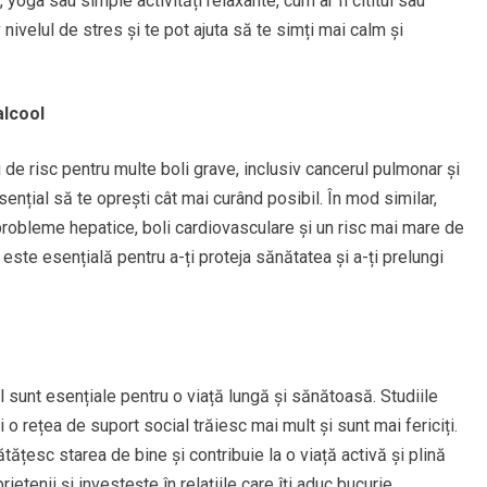
, yoga sau simple activități relaxante, cum ar fi cititul sau
 nivelul de stres și te pot ajuta să te simți mai calm și
alcool
 de risc pentru multe boli grave, inclusiv cancerul pulmonar și
ențial să te oprești cât mai curând posibil. În mod similar,
robleme hepatice, boli cardiovasculare și un risc mai mare de
ste esențială pentru a-ți proteja sănătatea și a-ți prelungi
al sunt esențiale pentru o viață lungă și sănătoasă. Studiile
 o rețea de suport social trăiesc mai mult și sunt mai fericiți.
tățesc starea de bine și contribuie la o viață activă și plină
ietenii și investește în relațiile care îți aduc bucurie.