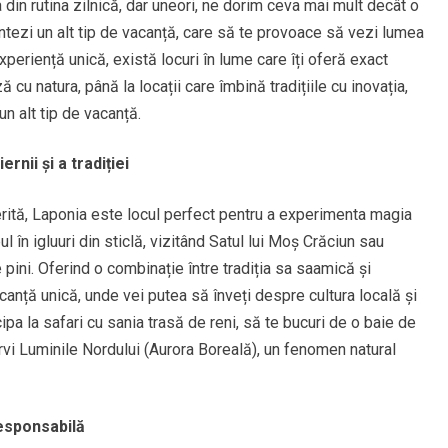
din rutina zilnică, dar uneori, ne dorim ceva mai mult decât o
ntezi un alt tip de vacanță, care să te provoace să vezi lumea
periență unică, există locuri în lume care îți oferă exact
cu natura, până la locații care îmbină tradițiile cu inovația,
n alt tip de vacanță.
rnii și a tradiției
erită, Laponia este locul perfect pentru a experimenta magia
pul în igluuri din sticlă, vizitând Satul lui Moș Crăciun sau
pini. Oferind o combinație între tradiția sa saamică și
vacanță unică, unde vei putea să înveți despre cultura locală și
ipa la safari cu sania trasă de reni, să te bucuri de o baie de
rvi Luminile Nordului (Aurora Boreală), un fenomen natural
responsabilă