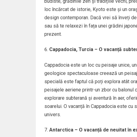
budiste, grădinile zen și tradițiile vechi, p
loc încărcat de istorie, Kyoto este și un or
design contemporan. Dacă vrei să înveți des
sau să te relaxezi în fața unei grădini japon
prezent.
Cappadocia, Turcia – O vacanță subter
Cappadocia este un loc cu peisaje unice, und
geologice spectaculoase creează un peisaj
specială este faptul că poți explora atât oraș
peisajele aeriene printr-un zbor cu balonul c
explorare subterană și aventură în aer, ofer
soarelui. O vacanță în Cappadocia este cu sig
univers.
Antarctica – O vacanță de neuitat în e