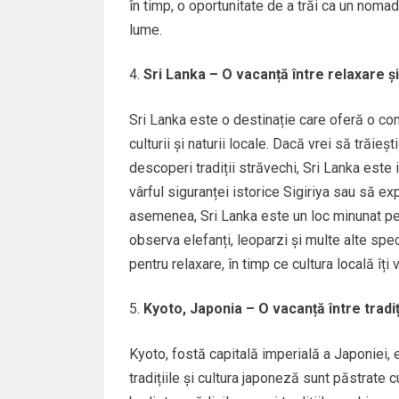
în timp, o oportunitate de a trăi ca un nomad
lume.
Sri Lanka – O vacanță între relaxare ș
Sri Lanka este o destinație care oferă o com
culturii și naturii locale. Dacă vrei să trăieș
descoperi tradiții străvechi, Sri Lanka este 
vârful siguranței istorice Sigiriya sau să ex
asemenea, Sri Lanka este un loc minunat pent
observa elefanți, leoparzi și multe alte spe
pentru relaxare, în timp ce cultura locală îți
Kyoto, Japonia – O vacanță între tradi
Kyoto, fostă capitală imperială a Japoniei, e
tradițiile și cultura japoneză sunt păstrate