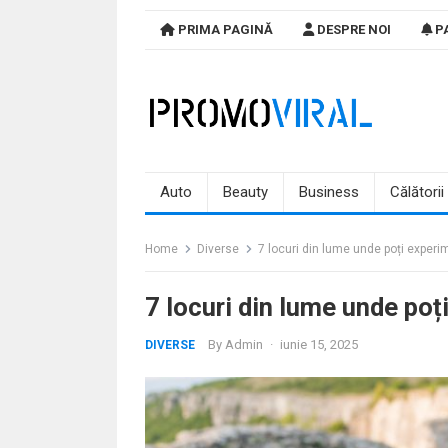
Skip
PRIMA PAGINĂ
DESPRE NOI
PA
to
content
Auto
Beauty
Business
Călătorii
Home
Diverse
7 locuri din lume unde poți experi
7 locuri din lume unde poț
By
Admin
·
iunie 15, 2025
DIVERSE