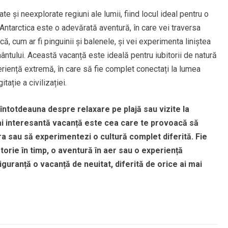
te și neexplorate regiuni ale lumii, fiind locul ideal pentru o
 Antarctica este o adevărată aventură, în care vei traversa
ă, cum ar fi pinguinii și balenele, și vei experimenta liniștea
ântului. Această vacanță este ideală pentru iubitorii de natură
eriență extremă, în care să fie complet conectați la lumea
ație a civilizației.
 întotdeauna despre relaxare pe plajă sau vizite la
mai interesantă vacanță este cea care te provoacă să
ra sau să experimentezi o cultură complet diferită. Fie
ătorie în timp, o aventură în aer sau o experiență
 siguranță o vacanță de neuitat, diferită de orice ai mai