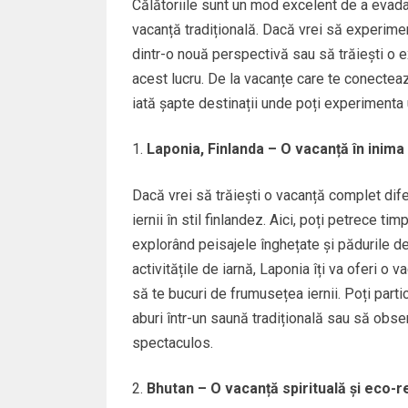
Călătoriile sunt un mod excelent de a evada 
vacanță tradițională. Dacă vrei să experime
dintr-o nouă perspectivă sau să trăiești o ex
acest lucru. De la vacanțe care te conectează 
iată șapte destinații unde poți experimenta u
Laponia, Finlanda – O vacanță în inima ie
Dacă vrei să trăiești o vacanță complet dif
iernii în stil finlandez. Aici, poți petrece tim
explorând peisajele înghețate și pădurile de 
activitățile de iarnă, Laponia îți va oferi o 
să te bucuri de frumusețea iernii. Poți partic
aburi într-un saună tradițională sau să obse
spectaculos.
Bhutan – O vacanță spirituală și eco-