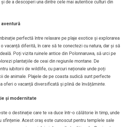
 și de a descoperi una dintre cele mai autentice culturi din
i aventură
binație perfectă între relaxare pe plaje exotice și explorarea
ti o vacanță diferită, în care să te conectezi cu natura, dar și să
ideală. Poți vizita ruinele antice din Polonnaruwa, să urci pe
plorezi plantațiile de ceai din regiunile montane. De
ru iubitorii de wildlife, cu parcuri naționale unde poți
cii de animale. Plajele de pe coasta sudică sunt perfecte
 va oferi o vacanță diversificată și plină de învățăminte.
ție și modernitate
ste o destinație care te va duce într-o călătorie în timp, unde
 cu sfințenie. Acest oraș este cunoscut pentru templele sale