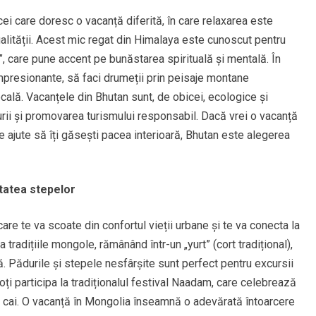
ei care doresc o vacanță diferită, în care relaxarea este
alității. Acest mic regat din Himalaya este cunoscut pentru
a”, care pune accent pe bunăstarea spirituală și mentală. În
impresionante, să faci drumeții prin peisaje montane
cală. Vacanțele din Bhutan sunt, de obicei, ecologice și
urii și promovarea turismului responsabil. Dacă vrei o vacanță
e ajute să îți găsești pacea interioară, Bhutan este alegerea
tatea stepelor
re te va scoate din confortul vieții urbane și te va conecta la
 tradițiile mongole, rămânând într-un „yurt” (cort tradițional),
ă. Pădurile și stepele nesfârșite sunt perfect pentru excursii
ți participa la tradiționalul festival Naadam, care celebrează
 de cai. O vacanță în Mongolia înseamnă o adevărată întoarcere