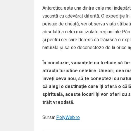
Antarctica este una dintre cele mai îndepărta
vacanță cu adevărat diferită. O expediție în
peisaje de gheață, vei observa viața sălbatic
absolută a celei mai izolate regiuni ale Păm
și pentru cei care doresc să trăiască o exp
naturală și să se deconecteze de la orice agit
În concluzie, vacanțele nu trebuie să fie
atracții turistice celebre. Uneori, cea 
înveți ceva nou, să te conectezi cu natu
că alegi o destinație care îți oferă o căl
spirituală, aceste locuri îți vor oferi cu
trăit vreodată.
Sursa:
PolyWeb.ro