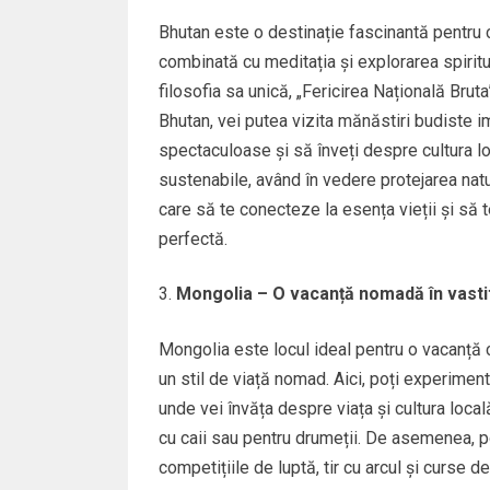
Bhutan este o destinație fascinantă pentru c
combinată cu meditația și explorarea spiritu
filosofia sa unică, „Fericirea Națională Brut
Bhutan, vei putea vizita mănăstiri budiste 
spectaculoase și să înveți despre cultura lo
sustenabile, având în vedere protejarea nat
care să te conecteze la esența vieții și să t
perfectă.
Mongolia – O vacanță nomadă în vasti
Mongolia este locul ideal pentru o vacanță ca
un stil de viață nomad. Aici, poți experimenta
unde vei învăța despre viața și cultura local
cu caii sau pentru drumeții. De asemenea, po
competițiile de luptă, tir cu arcul și curse