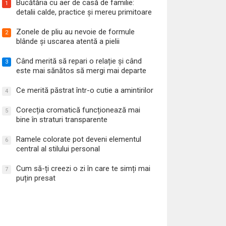
Bucătăria cu aer de casă de familie:
1
detalii calde, practice și mereu primitoare
Zonele de pliu au nevoie de formule
2
blânde și uscarea atentă a pielii
Când merită să repari o relație și când
3
este mai sănătos să mergi mai departe
Ce merită păstrat într-o cutie a amintirilor
4
Corecția cromatică funcționează mai
5
bine în straturi transparente
Ramele colorate pot deveni elementul
6
central al stilului personal
Cum să-ți creezi o zi în care te simți mai
7
puțin presat