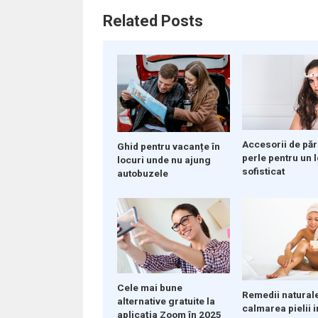
Related Posts
Accesorii de păr
Ghid pentru vacanțe în
perle pentru un 
locuri unde nu ajung
sofisticat
autobuzele
Cele mai bune
Remedii natural
alternative gratuite la
calmarea pielii i
aplicația Zoom în 2025