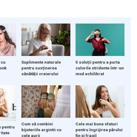
 cu
Suplimente naturale
5 soluții pentru a purta
look
pentru susținerea
culorile stridente într-un
sănătății creierului
mod echilibrat
Cum să combini
Cele mai bune sfaturi
e pentru
bijuteriile argintii cu
pentru îngrijirea părului
ritate
cele aurii
fin și fragil