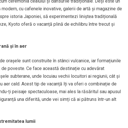
recum ceremonia ceaiului și dansurile tradiționale. Deși este un
aș modern, cu cafenele inovative, galerii de artă și magazine de
pre istoria Japoniei, să experimentezi liniștea tradițională
eze, Kyoto oferă o vacanță plină de echilibru între trecut și
ană și în aer
e orașele sunt construite în stânci vulcanice, iar formațiunile
 de poveste. Ce face această destinație cu adevărat
ele subterane, unde locuiau vechii locuitori ai regiunii, cât și
u aer cald. Acest tip de vacanță îți va oferi o combinație de
indu-ți peisaje spectaculoase, mai ales la răsăritul sau apusul
uranță una diferită, unde vei simți că ai pătruns într-un alt
xtremitatea lumii