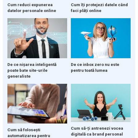
Cum reduci expunerea
Cum îți protejezi datele când
datelor personale online
faci plăți online
De ce nișarea inteligentă
De ce inbox zero nu este
poate bate site-urile
pentru toată lumea
generaliste
Cum să-ți antrenezi vocea
Cum să folosești
digitală ca brand personal
automatizarea pentru