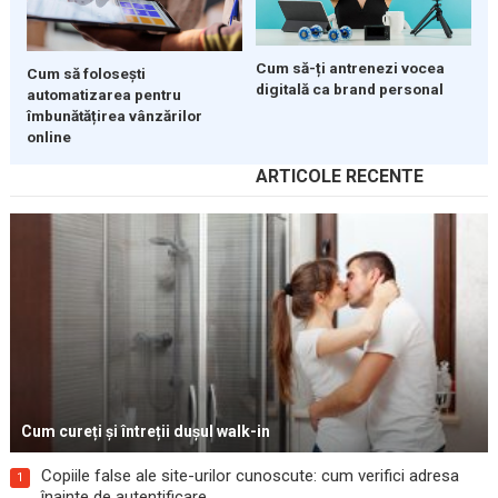
Cum să-ți antrenezi vocea
Cum să folosești
digitală ca brand personal
automatizarea pentru
îmbunătățirea vânzărilor
online
ARTICOLE RECENTE
Cum cureți și întreții dușul walk-in
Copiile false ale site-urilor cunoscute: cum verifici adresa
1
înainte de autentificare