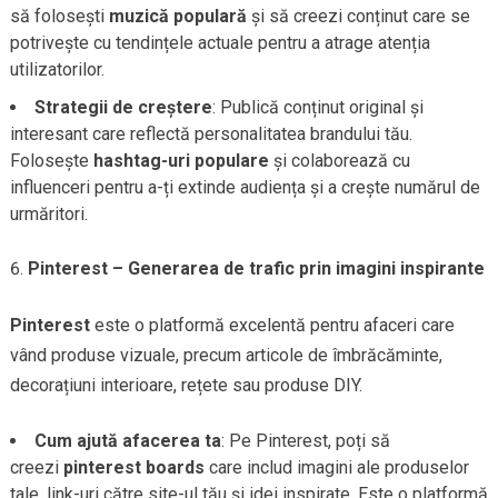
să folosești
muzică populară
și să creezi conținut care se
potrivește cu tendințele actuale pentru a atrage atenția
utilizatorilor.
Strategii de creștere
: Publică conținut original și
interesant care reflectă personalitatea brandului tău.
Folosește
hashtag-uri populare
și colaborează cu
influenceri pentru a-ți extinde audiența și a crește numărul de
urmăritori.
Pinterest – Generarea de trafic prin imagini inspirante
Pinterest
este o platformă excelentă pentru afaceri care
vând produse vizuale, precum articole de îmbrăcăminte,
decorațiuni interioare, rețete sau produse DIY.
Cum ajută afacerea ta
: Pe Pinterest, poți să
creezi
pinterest boards
care includ imagini ale produselor
tale, link-uri către site-ul tău și idei inspirate. Este o platformă