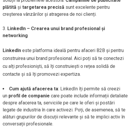
soluții la problemele acestora.
Campaniile de publicitate
plătită
și
targetarea precisă
sunt excelente pentru
creșterea vânzărilor și atragerea de noi clienți.
LinkedIn – Crearea unui brand profesional și
networking
LinkedIn
este platforma ideală pentru afaceri B2B și pentru
construirea unui brand profesional. Aici poți să te conectezi
cu alți profesioniști, să îți construiești o rețea solidă de
contacte și să îți promovezi expertiza.
Cum ajută afacerea ta
: LinkedIn îți permite să creezi
un
profil de companie
care poate include informații detaliate
despre afacerea ta, serviciile pe care le oferi și postări
legate de industria în care activezi. Poți, de asemenea, să te
alături grupurilor de discuții relevante și să te implici activ în
conversații profesionale.