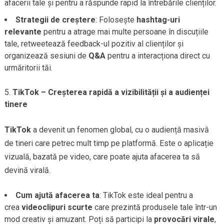
afacerii tale și pentru a răspunde rapid la întrebările clienților.
Strategii de creștere
: Folosește
hashtag-uri
relevante
pentru a atrage mai multe persoane în discuțiile
tale, retweetează feedback-ul pozitiv al clienților și
organizează sesiuni de
Q&A
pentru a interacționa direct cu
urmăritorii tăi.
TikTok – Creșterea rapidă a vizibilității și a audienței
tinere
TikTok
a devenit un fenomen global, cu o audiență masivă
de tineri care petrec mult timp pe platformă. Este o aplicație
vizuală, bazată pe video, care poate ajuta afacerea ta să
devină virală.
Cum ajută afacerea ta
: TikTok este ideal pentru a
crea
videoclipuri scurte
care prezintă produsele tale într-un
mod creativ și amuzant. Poți să participi la
provocări virale
,