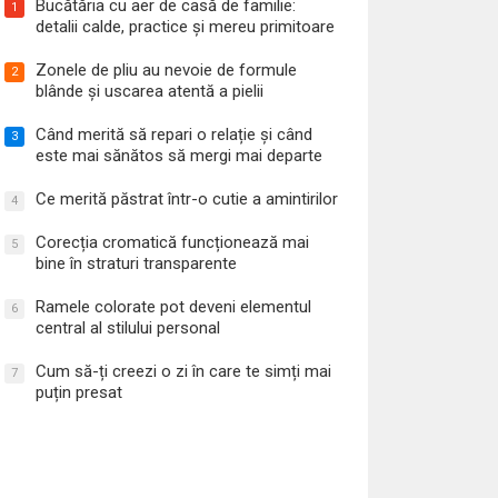
Bucătăria cu aer de casă de familie:
1
detalii calde, practice și mereu primitoare
Zonele de pliu au nevoie de formule
2
blânde și uscarea atentă a pielii
Când merită să repari o relație și când
3
este mai sănătos să mergi mai departe
Ce merită păstrat într-o cutie a amintirilor
4
Corecția cromatică funcționează mai
5
bine în straturi transparente
Ramele colorate pot deveni elementul
6
central al stilului personal
Cum să-ți creezi o zi în care te simți mai
7
puțin presat