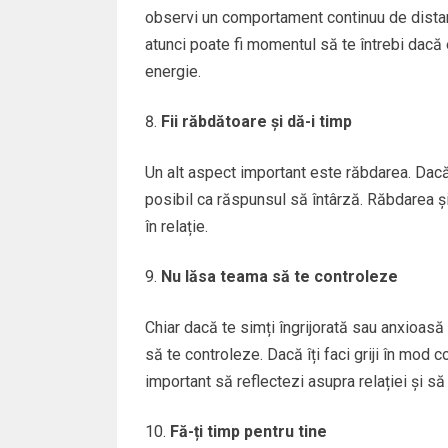
observi un comportament continuu de distanț
atunci poate fi momentul să te întrebi dacă e
energie.
Fii răbdătoare și dă-i timp
Un alt aspect important este răbdarea. Dacă
posibil ca răspunsul să întârză. Răbdarea și
în relație.
Nu lăsa teama să te controleze
Chiar dacă te simți îngrijorată sau anxioas
să te controleze. Dacă îți faci griji în mod
important să reflectezi asupra relației și s
Fă-ți timp pentru tine