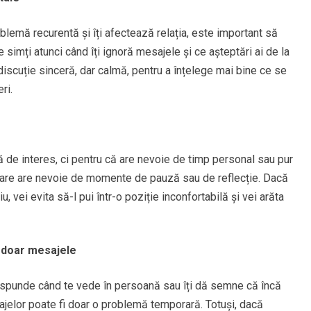
lemă recurentă și îți afectează relația, este important să
simți atunci când îți ignoră mesajele și ce așteptări ai de la
iscuție sinceră, dar calmă, pentru a înțelege mai bine ce se
ri.
ă de interes, ci pentru că are nevoie de timp personal sau pur
care are nevoie de momente de pauză sau de reflecție. Dacă
, vei evita să-l pui într-o poziție inconfortabilă și vei arăta
 doar mesajele
 răspunde când te vede în persoană sau îți dă semne că încă
ajelor poate fi doar o problemă temporară. Totuși, dacă