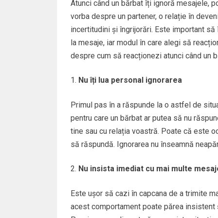
Atunci când un bărbat îți ignoră mesajele, po
vorba despre un partener, o relație în deven
incertitudini și îngrijorări. Este important s
la mesaje, iar modul în care alegi să reacțio
despre cum să reacționezi atunci când un bă
Nu îți lua personal ignorarea
Primul pas în a răspunde la o astfel de situa
pentru care un bărbat ar putea să nu răspun
tine sau cu relația voastră. Poate că este o
să răspundă. Ignorarea nu înseamnă neapăra
Nu insista imediat cu mai multe mesaj
Este ușor să cazi în capcana de a trimite m
acest comportament poate părea insistent ș