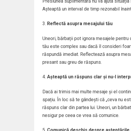
Presiunea suplimentară nu va ajuta situația ș
Așteaptă un interval de timp rezonabil înaint
Reflectă asupra mesajului tău
Uneori, bărbații pot ignora mesajele pentru
tău este complex sau dacă îl consideri foar
răspundă imediat. Reflectează asupra mesaju
presant sau greu de răspuns.
Așteaptă un răspuns clar și nu-l interpr
Dacă ai trimis mai multe mesaje și el conti
spațiu. În loc să te gândești că „ceva nu este
răspuns clar din partea lui. Uneori, un bărb
nesigur pe ceea ce vrea să comunice.
Comunică deschis despre așteptările 