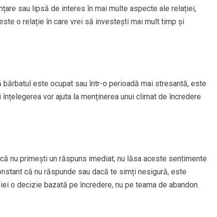
are sau lipsă de interes în mai multe aspecte ale relației,
ste o relație în care vrei să investești mai mult timp și
 bărbatul este ocupat sau într-o perioadă mai stresantă, este
 înțelegerea vor ajuta la menținerea unui climat de încredere
ă că nu primești un răspuns imediat, nu lăsa aceste sentimente
 constant că nu răspunde sau dacă te simți nesigură, este
ă iei o decizie bazată pe încredere, nu pe teama de abandon.