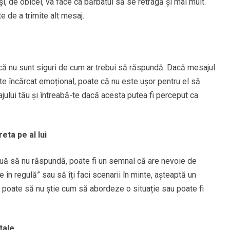
i, de obicei, va face ca bărbatul să se retragă și mai mult.
e de a trimite alt mesaj.
 că nu sunt siguri de cum ar trebui să răspundă. Dacă mesajul
te încărcat emoțional, poate că nu este ușor pentru el să
lui tău și întreabă-te dacă acesta putea fi perceput ca
eta pe al lui
nuă să nu răspundă, poate fi un semnal că are nevoie de
 în regulă” sau să îți faci scenarii în minte, așteaptă un
at poate să nu știe cum să abordeze o situație sau poate fi
tale