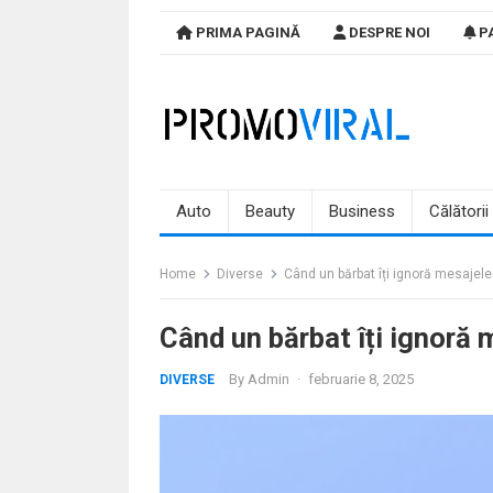
Skip
PRIMA PAGINĂ
DESPRE NOI
PA
to
content
Auto
Beauty
Business
Călătorii
Home
Diverse
Când un bărbat îți ignoră mesajel
Când un bărbat îți ignoră 
By
Admin
·
februarie 8, 2025
DIVERSE