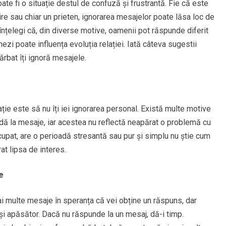
ate fi o situație destul de confuză și frustrantă. Fie că este
ire sau chiar un prieten, ignorarea mesajelor poate lăsa loc de
ă înțelegi că, din diverse motive, oamenii pot răspunde diferit
nezi poate influența evoluția relației. Iată câteva sugestii
rbat îți ignoră mesajele.
ție este să nu îți iei ignorarea personal. Există multe motive
dă la mesaje, iar acestea nu reflectă neapărat o problemă cu
cupat, are o perioadă stresantă sau pur și simplu nu știe cum
t lipsa de interes.
e
ai multe mesaje în speranța că vei obține un răspuns, dar
i apăsător. Dacă nu răspunde la un mesaj, dă-i timp.