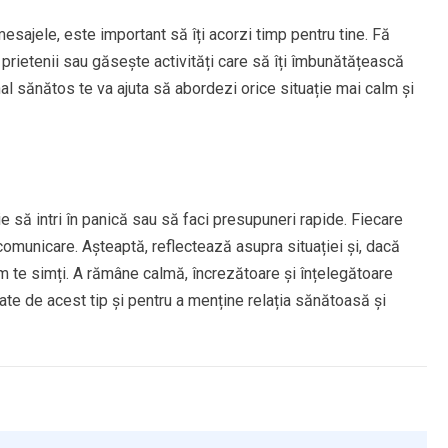
mesajele, este important să îți acorzi timp pentru tine. Fă
u prietenii sau găsește activități care să îți îmbunătățească
nal sănătos te va ajuta să abordezi orice situație mai calm și
e să intri în panică sau să faci presupuneri rapide. Fiecare
omunicare. Așteaptă, reflectează asupra situației și, dacă
te simți. A rămâne calmă, încrezătoare și înțelegătoare
tate de acest tip și pentru a menține relația sănătoasă și