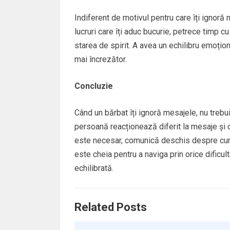
Indiferent de motivul pentru care îți ignoră 
lucruri care îți aduc bucurie, petrece timp c
starea de spirit. A avea un echilibru emoțio
mai încrezător.
Concluzie
Când un bărbat îți ignoră mesajele, nu trebui
persoană reacționează diferit la mesaje și c
este necesar, comunică deschis despre cum 
este cheia pentru a naviga prin orice dificul
echilibrată.
Related Posts