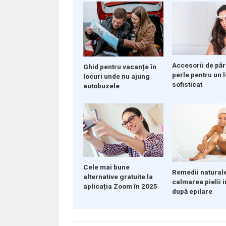
Accesorii de păr
Ghid pentru vacanțe în
perle pentru un 
locuri unde nu ajung
sofisticat
autobuzele
Cele mai bune
Remedii natural
alternative gratuite la
calmarea pielii i
aplicația Zoom în 2025
după epilare