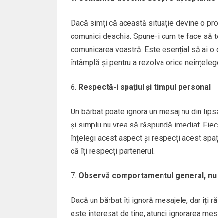
Dacă simți că această situație devine o prob
comunici deschis. Spune-i cum te face să te 
comunicarea voastră. Este esențial să ai o d
întâmplă și pentru a rezolva orice neînțelege
Respectă-i spațiul și timpul personal
Un bărbat poate ignora un mesaj nu din lips
și simplu nu vrea să răspundă imediat. Fie
înțelegi acest aspect și respecți acest spațiu
că îți respecți partenerul.
Observă comportamentul general, nu
Dacă un bărbat îți ignoră mesajele, dar îți
este interesat de tine, atunci ignorarea mes