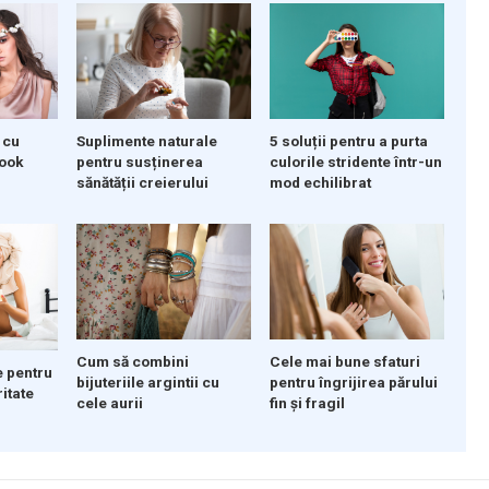
 cu
Suplimente naturale
5 soluții pentru a purta
look
pentru susținerea
culorile stridente într-un
sănătății creierului
mod echilibrat
Cum să combini
Cele mai bune sfaturi
e pentru
bijuteriile argintii cu
pentru îngrijirea părului
ritate
cele aurii
fin și fragil