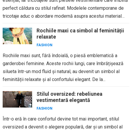
esențial, iar tricotajele sunt piesele vestimentare care îmbină
perfect căldura cu stilul rafinat. Modelele contemporane de
tricotaje aduc o abordare modernă asupra acestui material
clasic, creând...
Rochiile maxi ca simbol al feminității
relaxate
FASHION
Rochiile maxi sunt, fără îndoială, o piesă emblematică a
garderobei feminine. Aceste rochii lungi, care îmbrățișează
silueta într-un mod fluid și natural, au devenit un simbol al
feminității relaxate și al confortului elegant. De la...
Stilul oversized: rebeliunea
vestimentară elegantă
FASHION
Într-o eră în care confortul devine tot mai important, stilul
oversized a devenit o alegere populară, dar și un simbol al