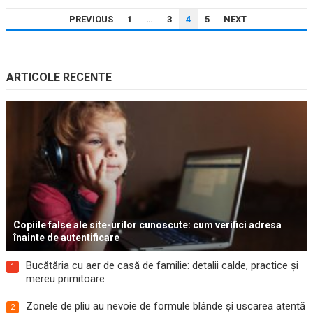
trecutul...
PAGINAȚIE
PREVIOUS
1
…
3
4
5
NEXT
ARTICOLE
ARTICOLE RECENTE
Copiile false ale site-urilor cunoscute: cum verifici adresa
înainte de autentificare
Bucătăria cu aer de casă de familie: detalii calde, practice și
1
mereu primitoare
Zonele de pliu au nevoie de formule blânde și uscarea atentă
2