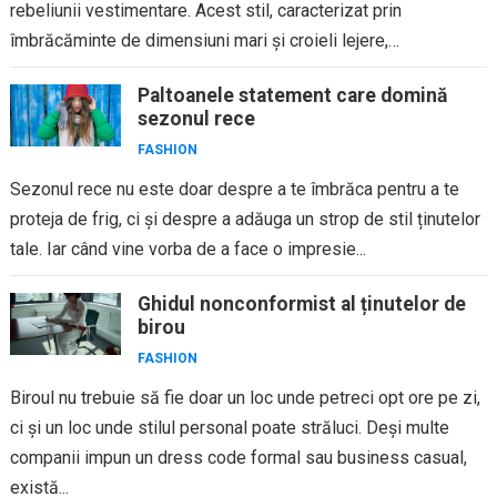
rebeliunii vestimentare. Acest stil, caracterizat prin
îmbrăcăminte de dimensiuni mari și croieli lejere,
reinterpretează...
Paltoanele statement care domină
sezonul rece
FASHION
Sezonul rece nu este doar despre a te îmbrăca pentru a te
proteja de frig, ci și despre a adăuga un strop de stil ținutelor
tale. Iar când vine vorba de a face o impresie...
Ghidul nonconformist al ținutelor de
birou
FASHION
Biroul nu trebuie să fie doar un loc unde petreci opt ore pe zi,
ci și un loc unde stilul personal poate străluci. Deși multe
companii impun un dress code formal sau business casual,
există...