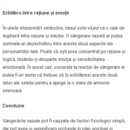
Echilibru între rațiune și emoții
În unele interpretări simbolice, nasul este văzut ca o cale de
legătură între rațiune și intuiție. O sângerare nazală ar putea
semnala un dezechilibru între aceste două aspecte ale
personalității tale. Poate că ești prea concentrat pe rațiune și
logică, lăsându-ți deoparte intuiția și sensibilitatea
emoțională. În acest caz, viscerala ta reacție de sângerare ar
putea fi un semn că trebuie să îți echilibrezi aceste două
laturi ale sinelui pentru a ajunge la o stare de armonie
interioară.
Concluzie
Sângerările nazale pot fi cauzate de factori fiziologici simpli,
dar pot avea și semnificații profunde în plan spiritual și