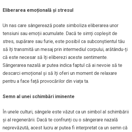
Eliberarea emoțională și stresul
Un nas care sângerează poate simboliza eliberarea unor
tensiuni sau emoții acumulate. Dacă te simți copleșit de
stres, supărare sau furie, este posibil ca subconștientul tău
să îți transmită un mesaj prin intermediul corpului, arătându-ți
că este necesar să îți eliberezi aceste sentimente.
Sângerarea nazală ar putea indica faptul că ai nevoie să te
descarci emoțional și să îți oferi un moment de relaxare
pentru a face față provocărilor din viața ta.
Semn al unei schimbări iminente
În unele culturi, sângele este văzut ca un simbol al schimbării
și al regenerării. Dacă te confrunți cu o sângerare nazală
neprevăzută, acest lucru ar putea fi interpretat ca un semn că