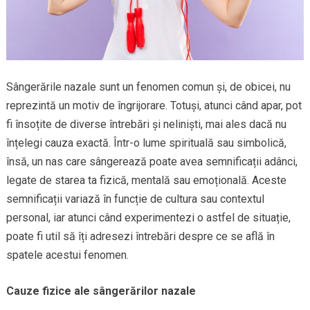
Sângerările nazale sunt un fenomen comun și, de obicei, nu
reprezintă un motiv de îngrijorare. Totuși, atunci când apar, pot
fi însoțite de diverse întrebări și neliniști, mai ales dacă nu
înțelegi cauza exactă. Într-o lume spirituală sau simbolică,
însă, un nas care sângerează poate avea semnificații adânci,
legate de starea ta fizică, mentală sau emoțională. Aceste
semnificații variază în funcție de cultura sau contextul
personal, iar atunci când experimentezi o astfel de situație,
poate fi util să îți adresezi întrebări despre ce se află în
spatele acestui fenomen.
Cauze fizice ale sângerărilor nazale