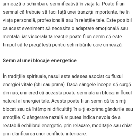
urmează o schimbare semnificativă în viața ta. Poate fi un
semnal că trebuie să faci față unei tranziții importante, fie în
viața personală, profesională sau în relațiile tale. Este posibil
ca acest eveniment să necesite o adaptare emoțională sau
mentală, iar viscerala ta reacție poate fi un semn că este
timpul să te pregătești pentru schimbările care urmează.
Semn al unei blocaje energetice
În tradițiile spirituale, nasul este adesea asociat cu fluxul
energiei vitale (chi sau prana). Dacă sângele începe să curgă
din nas, unii cred că aceasta poate semnala un blocaj în fluxul
natural al energiei tale. Acesta poate fi un semn că te simți
blocat sau că întâmpini dificultăți în a-ți exprima gândurile sau
emoțiile. O sângerare nazală ar putea indica nevoia de a
restabili echilibrul energetic, prin relaxare, meditație sau chiar
prin clarificarea unor conflicte interioare.