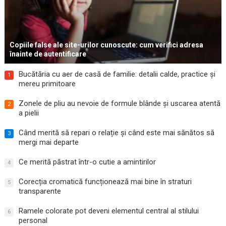
Copiile false ale site-urilor cunoscute: cum verifici adresa
înainte de autentificare
Bucătăria cu aer de casă de familie: detalii calde, practice și
1
mereu primitoare
Zonele de pliu au nevoie de formule blânde și uscarea atentă
2
a pielii
Când merită să repari o relație și când este mai sănătos să
3
mergi mai departe
Ce merită păstrat într-o cutie a amintirilor
4
Corecția cromatică funcționează mai bine în straturi
5
transparente
Ramele colorate pot deveni elementul central al stilului
6
personal