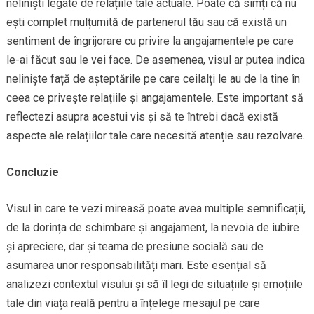
neliniști legate de relațiile tale actuale. Poate că simți că nu
ești complet mulțumită de partenerul tău sau că există un
sentiment de îngrijorare cu privire la angajamentele pe care
le-ai făcut sau le vei face. De asemenea, visul ar putea indica
neliniște față de așteptările pe care ceilalți le au de la tine în
ceea ce privește relațiile și angajamentele. Este important să
reflectezi asupra acestui vis și să te întrebi dacă există
aspecte ale relațiilor tale care necesită atenție sau rezolvare.
Concluzie
Visul în care te vezi mireasă poate avea multiple semnificații,
de la dorința de schimbare și angajament, la nevoia de iubire
și apreciere, dar și teama de presiune socială sau de
asumarea unor responsabilități mari. Este esențial să
analizezi contextul visului și să îl legi de situațiile și emoțiile
tale din viața reală pentru a înțelege mesajul pe care