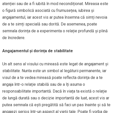
atenției sau de a fi iubită în mod necondiționat. Mireasa este
o figură simbolică asociată cu frumusețea, iubirea și
angajamentul, iar acest vis ar putea însemna că simți nevoia
de a te simți specială sau dorită. De asemenea, poate
semnala dorința de a experimenta o relație profundă și plină
de încredere.
Angajamentul și dorința de stabilitate
Un alt sens al visului cu mireasă este legat de angajament și
stabilitate. Nunta este un simbol al legăturii permanente, iar
visul de a te vedea mireasă poate reflecta dorința de a te
angaja într-o relație stabilă sau de a îți asuma o
responsabilitate importantă. Dacă în viața ta există o relație
de lungă durată sau o decizie importantă de luat, acest vis ar
putea semnala că ești pregătită să faci un pas înainte și să te
angajezi serios într-un aspect al vieții tale. Poate fi vorba de