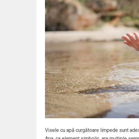
Visele cu apă curgătoare limpede sunt adese
Apa, ca element simbolic, are multiple semni