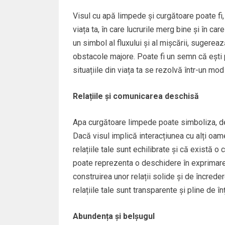
Visul cu apă limpede și curgătoare poate fi,
viața ta, în care lucrurile merg bine și în car
un simbol al fluxului și al mișcării, sugereaz
obstacole majore. Poate fi un semn că ești p
situațiile din viața ta se rezolvă într-un mod
Relațiile și comunicarea deschisă
Apa curgătoare limpede poate simboliza, d
Dacă visul implică interacțiunea cu alți oa
relațiile tale sunt echilibrate și că există o
poate reprezenta o deschidere în exprimarea
construirea unor relații solide și de încreder
relațiile tale sunt transparente și pline de î
Abundența și belșugul