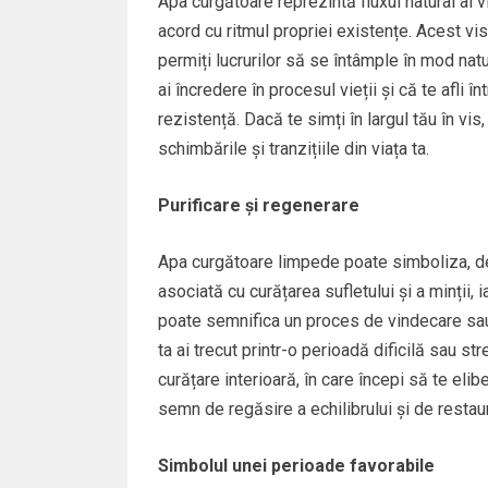
Apa curgătoare reprezintă fluxul natural al vi
acord cu ritmul propriei existențe. Acest vis
permiți lucrurilor să se întâmple în mod nat
ai încredere în procesul vieții și că te afli 
rezistență. Dacă te simți în largul tău în vis
schimbările și tranzițiile din viața ta.
Purificare și regenerare
Apa curgătoare limpede poate simboliza, de
asociată cu curățarea sufletului și a minții,
poate semnifica un proces de vindecare sau 
ta ai trecut printr-o perioadă dificilă sau st
curățare interioară, în care începi să te eli
semn de regăsire a echilibrului și de restau
Simbolul unei perioade favorabile