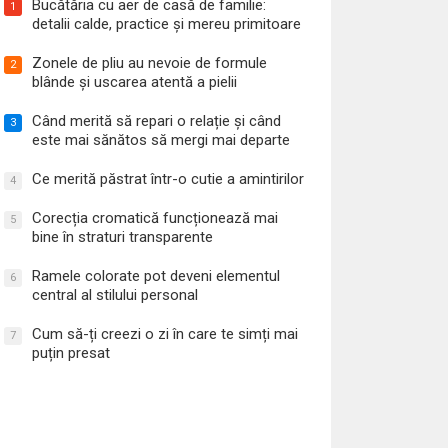
Bucătăria cu aer de casă de familie:
1
detalii calde, practice și mereu primitoare
Zonele de pliu au nevoie de formule
2
blânde și uscarea atentă a pielii
Când merită să repari o relație și când
3
este mai sănătos să mergi mai departe
Ce merită păstrat într-o cutie a amintirilor
4
Corecția cromatică funcționează mai
5
bine în straturi transparente
Ramele colorate pot deveni elementul
6
central al stilului personal
Cum să-ți creezi o zi în care te simți mai
7
puțin presat