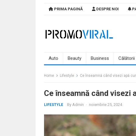
Skip
PRIMA PAGINĂ
DESPRE NOI
PA
to
content
Auto
Beauty
Business
Călătorii
Home
Lifestyle
Ce înseamnă când visezi apă cur
Ce înseamnă când visezi 
By
Admin
·
noiembrie 25, 2024
LIFESTYLE