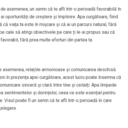
 de asemenea, un semn că te afli într-o perioadă favorabilă în
e ai oportunități de creștere și împlinire. Apa curgătoare, fiind
ă că viața ta este în mișcare și că ai un parcurs natural, fără
e cale să atingi obiectivele pe care ți le-ai propus sau că
 favorabil, fără prea multe eforturi din partea ta.
e asemenea, relațiile armonioase și comunicarea deschisă.
meni în prezența apei curgătoare, acest lucru poate însemna că
 comunicare sinceră și clară între tine și ceilalți. Apa limpede
 sentimentelor și dorințelor, ceea ce este esențial pentru
e. Visul poate fi un semn că te afli într-o perioadă în care
nțelegere.