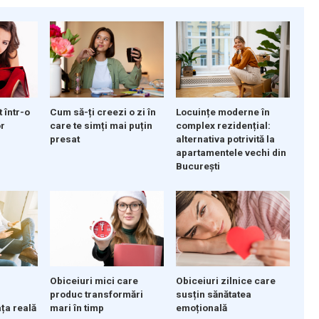
 într-o
Cum să-ți creezi o zi în
Locuințe moderne în
or
care te simți mai puțin
complex rezidențial:
presat
alternativa potrivită la
apartamentele vechi din
București
Obiceiuri mici care
Obiceiuri zilnice care
produc transformări
susțin sănătatea
ața reală
mari în timp
emoțională