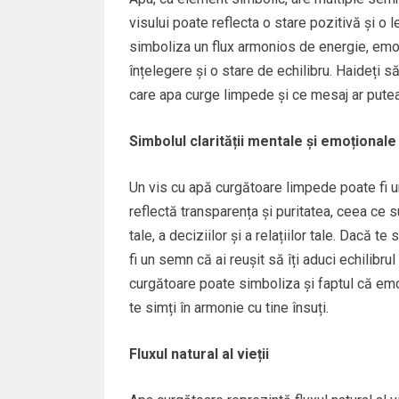
visului poate reflecta o stare pozitivă și o 
simboliza un flux armonios de energie, emoț
înțelegere și o stare de echilibru. Haideți s
care apa curge limpede și ce mesaj ar putea 
Simbolul clarității mentale și emoționale
Un vis cu apă curgătoare limpede poate fi 
reflectă transparența și puritatea, ceea ce 
tale, a deciziilor și a relațiilor tale. Dacă 
fi un semn că ai reușit să îți aduci echilibru
curgătoare poate simboliza și faptul că emoții
te simți în armonie cu tine însuți.
Fluxul natural al vieții