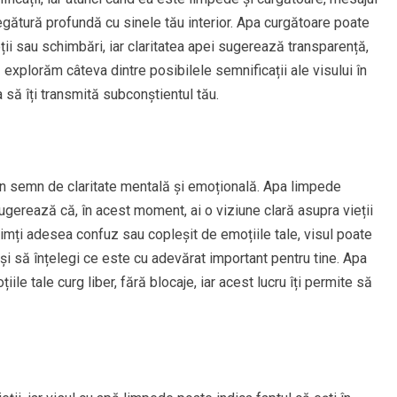
legătură profundă cu sinele tău interior. Apa curgătoare poate
ii sau schimbări, iar claritatea apei sugerează transparență,
ă explorăm câteva dintre posibilele semnificații ale visului în
să îți transmită subconștientul tău.
un semn de claritate mentală și emoțională. Apa limpede
sugerează că, în acest moment, ai o viziune clară asupra vieții
te simți adesea confuz sau copleșit de emoțiile tale, visul poate
l și să înțelegi ce este cu adevărat important pentru tine. Apa
le tale curg liber, fără blocaje, iar acest lucru îți permite să