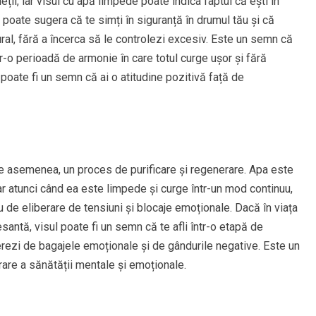
eții, iar visul cu apă limpede poate indica faptul că ești în
 poate sugera că te simți în siguranță în drumul tău și că
ural, fără a încerca să le controlezi excesiv. Este un semn că
într-o perioadă de armonie în care totul curge ușor și fără
, poate fi un semn că ai o atitudine pozitivă față de
 asemenea, un proces de purificare și regenerare. Apa este
 iar atunci când ea este limpede și curge într-un mod continuu,
de eliberare de tensiuni și blocaje emoționale. Dacă în viața
resantă, visul poate fi un semn că te afli într-o etapă de
berezi de bagajele emoționale și de gândurile negative. Este un
rare a sănătății mentale și emoționale.