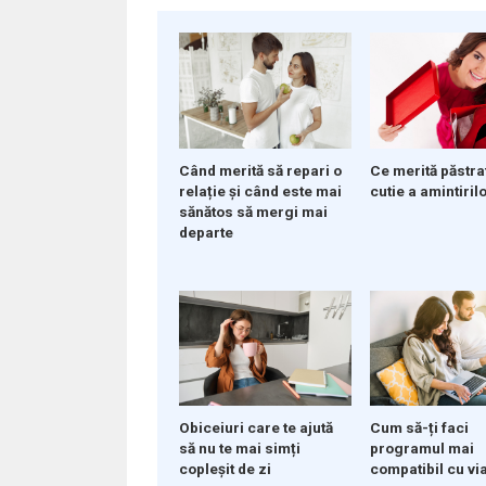
Când merită să repari o
Ce merită păstrat
relație și când este mai
cutie a amintiril
sănătos să mergi mai
departe
Obiceiuri care te ajută
Cum să-ți faci
să nu te mai simți
programul mai
copleșit de zi
compatibil cu vi