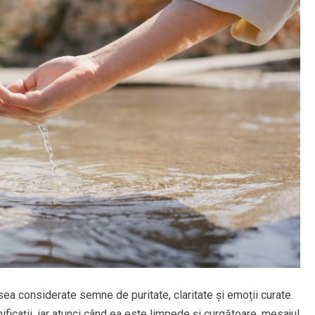
a considerate semne de puritate, claritate și emoții curate.
ficații, iar atunci când ea este limpede și curgătoare, mesajul