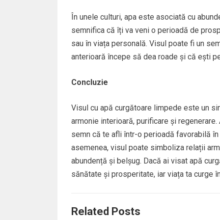
În unele culturi, apa este asociată cu abund
semnifica că îți va veni o perioadă de prosp
sau în viața personală. Visul poate fi un sem
anterioară începe să dea roade și că ești pe
Concluzie
Visul cu apă curgătoare limpede este un sim
armonie interioară, purificare și regenerare. 
semn că te afli într-o perioadă favorabilă în
asemenea, visul poate simboliza relații arm
abundență și belșug. Dacă ai visat apă curg
sănătate și prosperitate, iar viața ta curge î
Related Posts