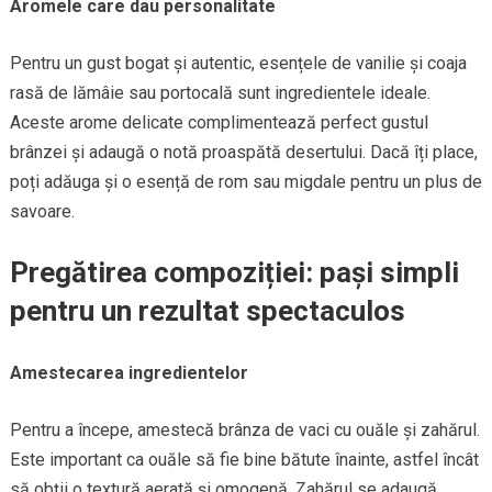
Aromele care dau personalitate
Pentru un gust bogat și autentic, esențele de vanilie și coaja
rasă de lămâie sau portocală sunt ingredientele ideale.
Aceste arome delicate complimentează perfect gustul
brânzei și adaugă o notă proaspătă desertului. Dacă îți place,
poți adăuga și o esență de rom sau migdale pentru un plus de
savoare.
Pregătirea compoziției: pași simpli
pentru un rezultat spectaculos
Amestecarea ingredientelor
Pentru a începe, amestecă brânza de vaci cu ouăle și zahărul.
Este important ca ouăle să fie bine bătute înainte, astfel încât
să obții o textură aerată și omogenă. Zahărul se adaugă