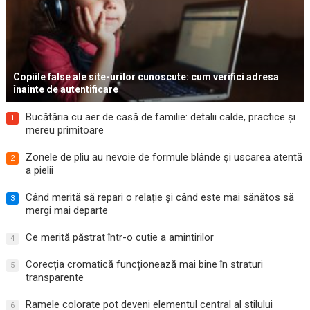
Copiile false ale site-urilor cunoscute: cum verifici adresa
înainte de autentificare
Bucătăria cu aer de casă de familie: detalii calde, practice și
1
mereu primitoare
Zonele de pliu au nevoie de formule blânde și uscarea atentă
2
a pielii
Când merită să repari o relație și când este mai sănătos să
3
mergi mai departe
Ce merită păstrat într-o cutie a amintirilor
4
Corecția cromatică funcționează mai bine în straturi
5
transparente
Ramele colorate pot deveni elementul central al stilului
6