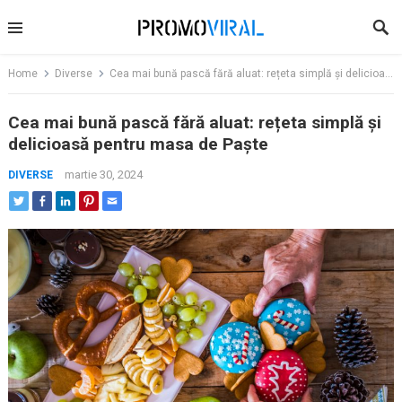
Skip
to
content
Home
Diverse
Cea mai bună pască fără aluat: rețeta simplă și delicioasă pentru masa de Paște
Cea mai bună pască fără aluat: rețeta simplă și
delicioasă pentru masa de Paște
martie 30, 2024
DIVERSE