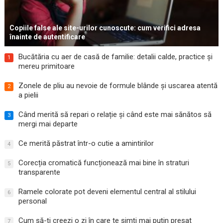
Copiile false ale site-urilor cunoscute: cum verifici adresa
înainte de autentificare
Bucătăria cu aer de casă de familie: detalii calde, practice și
1
mereu primitoare
Zonele de pliu au nevoie de formule blânde și uscarea atentă
2
a pielii
Când merită să repari o relație și când este mai sănătos să
3
mergi mai departe
Ce merită păstrat într-o cutie a amintirilor
4
Corecția cromatică funcționează mai bine în straturi
5
transparente
Ramele colorate pot deveni elementul central al stilului
6
personal
Cum să-ți creezi o zi în care te simți mai puțin presat
7