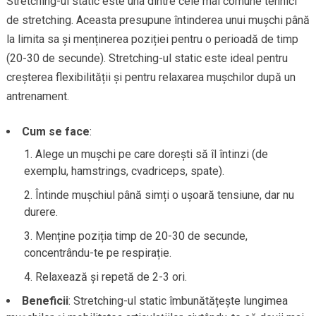
Stretching-ul static este una dintre cele mai comune tehnici
de stretching. Aceasta presupune întinderea unui mușchi până
la limita sa și menținerea poziției pentru o perioadă de timp
(20-30 de secunde). Stretching-ul static este ideal pentru
creșterea flexibilității și pentru relaxarea mușchilor după un
antrenament.
Cum se face
:
Alege un mușchi pe care dorești să îl întinzi (de
exemplu, hamstrings, cvadriceps, spate).
Întinde mușchiul până simți o ușoară tensiune, dar nu
durere.
Menține poziția timp de 20-30 de secunde,
concentrându-te pe respirație.
Relaxează și repetă de 2-3 ori.
Beneficii
: Stretching-ul static îmbunătățește lungimea