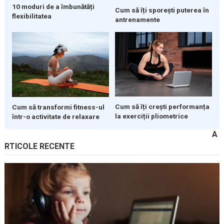
10 moduri de a îmbunătăți
Cum să îți sporești puterea în
flexibilitatea
antrenamente
Cum să îți crești performanța
Cum să transformi fitness-ul
la exerciții pliometrice
într-o activitate de relaxare
A
RTICOLE RECENTE