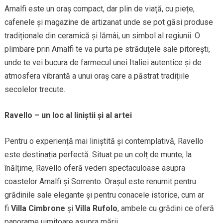
Amalfi este un oraș compact, dar plin de viață, cu piețe,
cafenele și magazine de artizanat unde se pot găsi produse
tradiționale din ceramică și lămâi, un simbol al regiunii. O
plimbare prin Amalfi te va purta pe străduțele sale pitorești,
unde te vei bucura de farmecul unei Italiei autentice și de
atmosfera vibrantă a unui oraș care a păstrat tradițiile
secolelor trecute.
Ravello – un loc al liniștii și al artei
Pentru o experiență mai liniștită și contemplativă, Ravello
este destinația perfectă. Situat pe un colț de munte, la
înălțime, Ravello oferă vederi spectaculoase asupra
coastelor Amalfi și Sorrento. Orașul este renumit pentru
grădinile sale elegante și pentru conacele istorice, cum ar
fi
Villa Cimbrone
și
Villa Rufolo
, ambele cu grădini ce oferă
panorame uimitoare asupra mării.