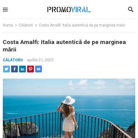
Skip
to
content
Home
Călătorii
Costa Amalfi: Italia autentică de pe marginea mării
Costa Amalfi: Italia autentică de pe marginea
mării
aprilie 21, 2025
CĂLĂTORII