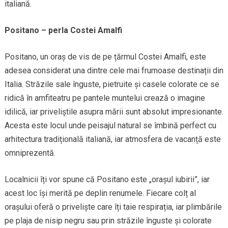
italiană.
Positano – perla Costei Amalfi
Positano, un oraș de vis de pe țărmul Costei Amalfi, este
adesea considerat una dintre cele mai frumoase destinații din
Italia. Străzile sale înguste, pietruite și casele colorate ce se
ridică în amfiteatru pe pantele muntelui crează o imagine
idilică, iar priveliștile asupra mării sunt absolut impresionante.
Acesta este locul unde peisajul natural se îmbină perfect cu
arhitectura tradițională italiană, iar atmosfera de vacanță este
omniprezentă.
Localnicii îți vor spune că Positano este „orașul iubirii”, iar
acest loc își merită pe deplin renumele. Fiecare colț al
orașului oferă o priveliște care îți taie respirația, iar plimbările
pe plaja de nisip negru sau prin străzile înguste și colorate