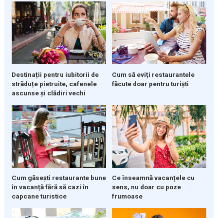
Destinații pentru iubitorii de
Cum să eviți restaurantele
străduțe pietruite, cafenele
făcute doar pentru turiști
ascunse și clădiri vechi
Cum găsești restaurante bune
Ce înseamnă vacanțele cu
în vacanță fără să cazi în
sens, nu doar cu poze
capcane turistice
frumoase