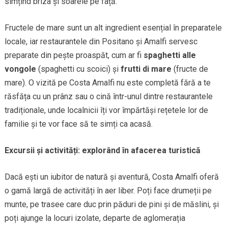
simțind briza și soarele pe față.
Fructele de mare sunt un alt ingredient esențial în preparatele
locale, iar restaurantele din Positano și Amalfi servesc
preparate din pește proaspăt, cum ar fi
spaghetti alle
vongole
(spaghetti cu scoici) și
frutti di mare
(fructe de
mare). O vizită pe Costa Amalfi nu este completă fără a te
răsfăța cu un prânz sau o cină într-unul dintre restaurantele
tradiționale, unde localnicii îți vor împărtăși rețetele lor de
familie și te vor face să te simți ca acasă.
Excursii și activități: explorând în afacerea turistică
Dacă ești un iubitor de natură și aventură, Costa Amalfi oferă
o gamă largă de activități în aer liber. Poți face drumeții pe
munte, pe trasee care duc prin păduri de pini și de măslini, și
poți ajunge la locuri izolate, departe de aglomerația