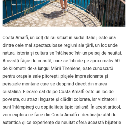
Costa Amalfi, un colț de rai situat în sudul Italiei, este una
dintre cele mai spectaculoase regiuni ale țării, un loc unde
natura, istoria și cultura se întâlnesc într-un peisaj de neuitat.
Această fâșie de coastă, care se întinde pe aproximativ 50
de kilometri de-a lungul Mării Tireniene, este cunoscută
pentru orașele sale pitorești, plajele impresionante și
peisajele montane care se desprind direct din marea
cristalină. Fiecare sat de pe Costa Amalfi este un loc de
poveste, cu străzi înguste și clădiri colorate, iar vizitatorii
sunt întâmpinați cu ospitalitate tipic italiană. În acest articol,
vom explora ce face din Costa Amalfi o destinație atât de
autentică și ce experiențe de neuitat oferă această bijuterie