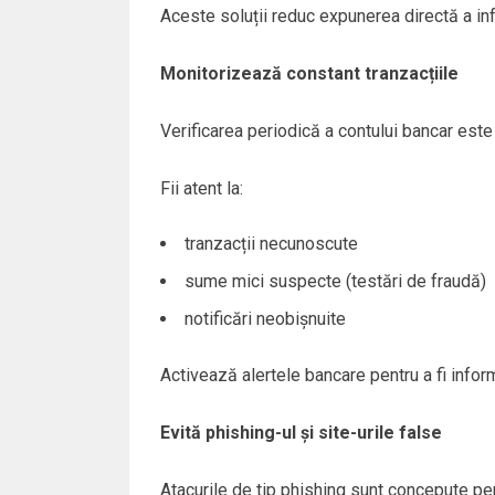
Aceste soluții reduc expunerea directă a inf
Monitorizează constant tranzacțiile
Verificarea periodică a contului bancar este
Fii atent la:
tranzacții necunoscute
sume mici suspecte (testări de fraudă)
notificări neobișnuite
Activează alertele bancare pentru a fi inform
Evită phishing-ul și site-urile false
Atacurile de tip phishing sunt concepute pent