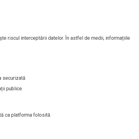
e riscul interceptării datelor. În astfel de medii, informațiile
a securizată
ții publice
tă ca platforma folosită.