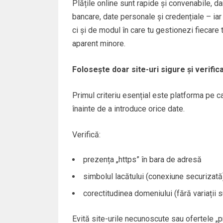
Plățile online sunt rapide și convenabile, d
bancare, date personale și credențiale – iar
ci și de modul în care tu gestionezi fiecare tr
aparent minore.
Folosește doar site-uri sigure și verific
Primul criteriu esențial este platforma pe ca
înainte de a introduce orice date.
Verifică:
prezența „https” în bara de adresă
simbolul lacătului (conexiune securizată
corectitudinea domeniului (fără variații 
Evită site-urile necunoscute sau ofertele „