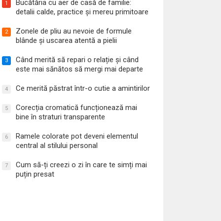
Bucătăria cu aer de casă de familie:
1
detalii calde, practice și mereu primitoare
Zonele de pliu au nevoie de formule
2
blânde și uscarea atentă a pielii
Când merită să repari o relație și când
3
este mai sănătos să mergi mai departe
Ce merită păstrat într-o cutie a amintirilor
4
Corecția cromatică funcționează mai
5
bine în straturi transparente
Ramele colorate pot deveni elementul
6
central al stilului personal
Cum să-ți creezi o zi în care te simți mai
7
puțin presat