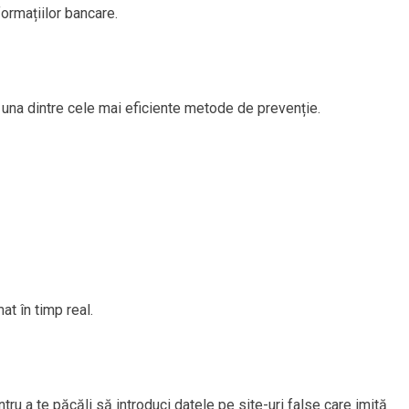
ormațiilor bancare.
 una dintre cele mai eficiente metode de prevenție.
at în timp real.
ru a te păcăli să introduci datele pe site-uri false care imită