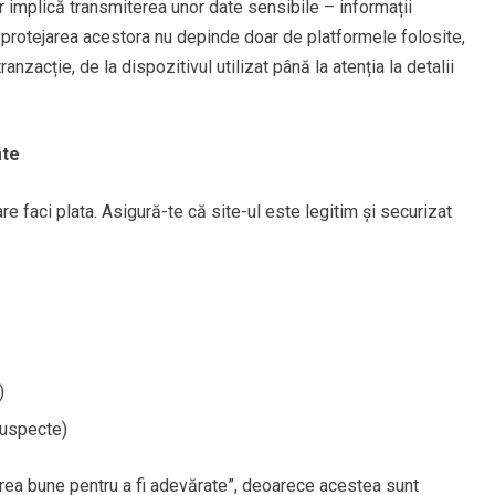
ar implică transmiterea unor date sensibile – informații
 protejarea acestora nu depinde doar de platformele folosite,
anzacție, de la dispozitivul utilizat până la atenția la detalii
ate
re faci plata. Asigură-te că site-ul este legitim și securizat
)
suspecte)
prea bune pentru a fi adevărate”, deoarece acestea sunt