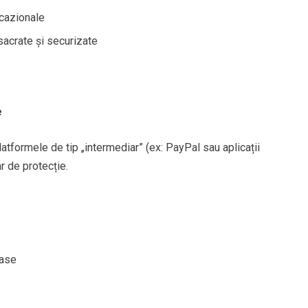
ocazionale
sacrate și securizate
e
atformele de tip „intermediar” (ex: PayPal sau aplicații
r de protecție.
oase