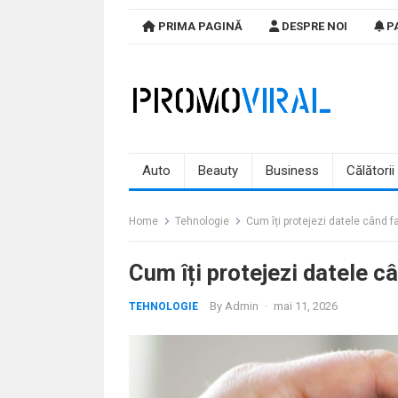
Skip
PRIMA PAGINĂ
DESPRE NOI
PA
to
content
Auto
Beauty
Business
Călătorii
Home
Tehnologie
Cum îți protejezi datele când fa
Cum îți protejezi datele câ
By
Admin
·
mai 11, 2026
TEHNOLOGIE