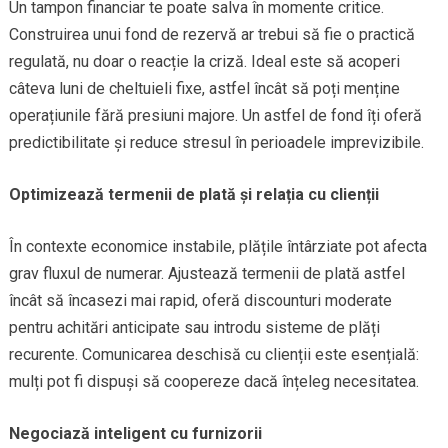
Un tampon financiar te poate salva în momente critice.
Construirea unui fond de rezervă ar trebui să fie o practică
regulată, nu doar o reacție la criză. Ideal este să acoperi
câteva luni de cheltuieli fixe, astfel încât să poți menține
operațiunile fără presiuni majore. Un astfel de fond îți oferă
predictibilitate și reduce stresul în perioadele imprevizibile.
Optimizează termenii de plată și relația cu clienții
În contexte economice instabile, plățile întârziate pot afecta
grav fluxul de numerar. Ajustează termenii de plată astfel
încât să încasezi mai rapid, oferă discounturi moderate
pentru achitări anticipate sau introdu sisteme de plăți
recurente. Comunicarea deschisă cu clienții este esențială:
mulți pot fi dispuși să coopereze dacă înțeleg necesitatea.
Negociază inteligent cu furnizorii