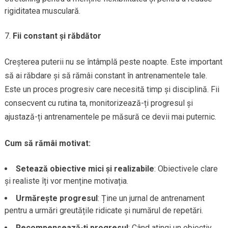
rigiditatea musculară.
Fii constant și răbdător
Creșterea puterii nu se întâmplă peste noapte. Este important
să ai răbdare și să rămâi constant în antrenamentele tale.
Este un proces progresiv care necesită timp și disciplină. Fii
consecvent cu rutina ta, monitorizează-ți progresul și
ajustază-ți antrenamentele pe măsură ce devii mai puternic.
Cum să rămâi motivat:
Setează obiective mici și realizabile
: Obiectivele clare
și realiste îți vor menține motivația.
Urmărește progresul
: Ține un jurnal de antrenament
pentru a urmări greutățile ridicate și numărul de repetări.
Recompensează-ți progresul
: Când atingi un obiectiv