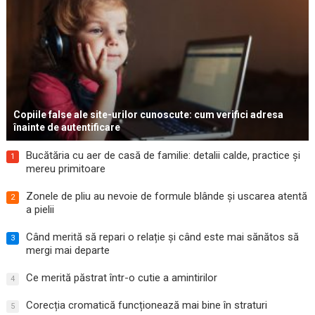
Copiile false ale site-urilor cunoscute: cum verifici adresa
înainte de autentificare
Bucătăria cu aer de casă de familie: detalii calde, practice și
1
mereu primitoare
Zonele de pliu au nevoie de formule blânde și uscarea atentă
2
a pielii
Când merită să repari o relație și când este mai sănătos să
3
mergi mai departe
Ce merită păstrat într-o cutie a amintirilor
4
Corecția cromatică funcționează mai bine în straturi
5