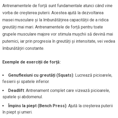
Antrenamentele de forță sunt fundamentale atunci când vine
vorba de creșterea puterii. Acestea ajută la dezvoltarea
masei musculare și la îmbunătățirea capacității de a ridica
greutăți mai mari. Antrenamentele de forță pentru toate
grupele musculare majore vor stimula mușchii să devină mai
puternici, iar prin progresia în greutăți și intensitate, vei vedea
îmbunătățiri constante.
Exemple de exerciții de forță:
Genuflexiuni cu greutăți (Squats)
: Lucrează picioarele,
fesierii și spatele inferior.
Deadlift
: Antrenament complet care vizează picioarele,
spatele și abdomenul.
Împins la piept (Bench Press)
: Ajută la creșterea puterii
în piept și umeri.