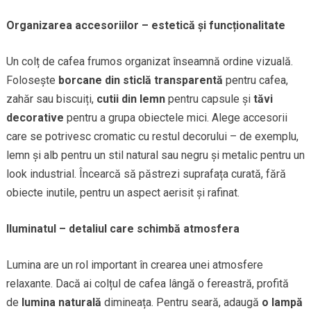
Organizarea accesoriilor – estetică și funcționalitate
Un colț de cafea frumos organizat înseamnă ordine vizuală.
Folosește
borcane din sticlă transparentă
pentru cafea,
zahăr sau biscuiți,
cutii din lemn
pentru capsule și
tăvi
decorative
pentru a grupa obiectele mici. Alege accesorii
care se potrivesc cromatic cu restul decorului – de exemplu,
lemn și alb pentru un stil natural sau negru și metalic pentru un
look industrial. Încearcă să păstrezi suprafața curată, fără
obiecte inutile, pentru un aspect aerisit și rafinat.
Iluminatul – detaliul care schimbă atmosfera
Lumina are un rol important în crearea unei atmosfere
relaxante. Dacă ai colțul de cafea lângă o fereastră, profită
de
lumina naturală
dimineața. Pentru seară, adaugă
o lampă