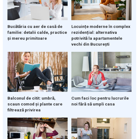
Bucătăria cu aer de casă de
Locuințe moderne în complex
familie: detalii calde, practice
rezidențial: alternativa
și mereu primitoare
potrivită la apartamentele
vechi din București
Balconul de citit: umbră,
Cum faci loc pentru lucrurile
scaun comod și plante care
noi fără să umpli casa
filtrează privirea