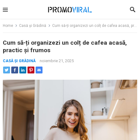
Skip
to
content
Home
Casă și Grădină
Cum să-ți organizezi un colț de cafea acasă, practic și frumos
Cum să-ți organizezi un colț de cafea acasă,
practic și frumos
noiembrie 21, 2025
CASĂ ȘI GRĂDINĂ