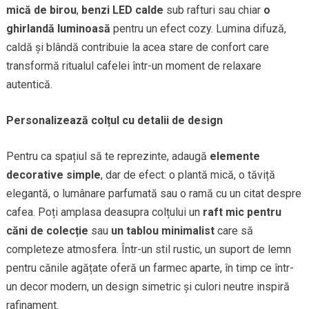
mică de birou
,
benzi LED calde
sub rafturi sau chiar
o
ghirlandă luminoasă
pentru un efect cozy. Lumina difuză,
caldă și blândă contribuie la acea stare de confort care
transformă ritualul cafelei într-un moment de relaxare
autentică.
Personalizează colțul cu detalii de design
Pentru ca spațiul să te reprezinte, adaugă
elemente
decorative simple
, dar de efect: o plantă mică, o tăviță
elegantă, o lumânare parfumată sau o ramă cu un citat despre
cafea. Poți amplasa deasupra colțului un
raft mic pentru
căni de colecție
sau
un tablou minimalist
care să
completeze atmosfera. Într-un stil rustic, un suport de lemn
pentru cănile agățate oferă un farmec aparte, în timp ce într-
un decor modern, un design simetric și culori neutre inspiră
rafinament.