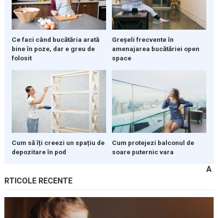
Ce faci când bucătăria arată
Greșeli frecvente în
bine în poze, dar e greu de
amenajarea bucătăriei open
folosit
space
Cum să îți creezi un spațiu de
Cum protejezi balconul de
depozitare în pod
soare puternic vara
A
RTICOLE RECENTE