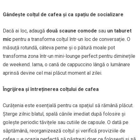
Gândește colțul de cafea și ca spațiu de socializare
Dacă ai loc, adaugă
două scaune comode
sau
un taburet
mic
pentru a transforma colțul într-un loc de conversație. O
măsuță rotundă, câteva perne și o pătură moale pot
transforma zona într-un mini-lounge perfect pentru diminețile
de weekend. Iarna, o cană de cappuccino lângă o lumânare
aprinsă devine cel mai plăcut moment al zilei.
Îngrijirea și întreținerea colțului de cafea
Curățenia este esențială pentru ca spațiul să rămână plăcut.
Șterge zilnic blatul, spală cănile imediat după folosire și
golește periodic tăvițele sau cutiile de capsule. O dată pe
săptămână, reorganizează colțul și verifică proviziile de
cafea – e ocazia perfectă să păstrezi doar ce folosești și să