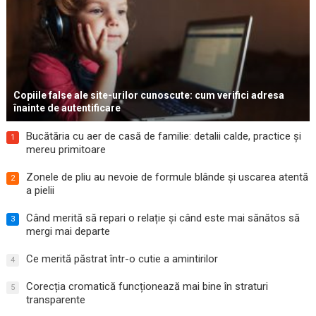
Copiile false ale site-urilor cunoscute: cum verifici adresa
înainte de autentificare
Bucătăria cu aer de casă de familie: detalii calde, practice și
1
mereu primitoare
Zonele de pliu au nevoie de formule blânde și uscarea atentă
2
a pielii
Când merită să repari o relație și când este mai sănătos să
3
mergi mai departe
Ce merită păstrat într-o cutie a amintirilor
4
Corecția cromatică funcționează mai bine în straturi
5
transparente