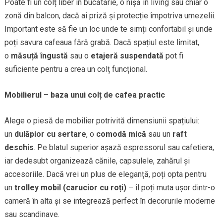
Poate fi un colț liber în bucătărie, o nișă în living sau chiar o
zonă din balcon, dacă ai priză și protecție împotriva umezelii.
Important este să fie un loc unde te simți confortabil și unde
poți savura cafeaua fără grabă. Dacă spațiul este limitat,
o
măsuță îngustă
sau o
etajeră suspendată
pot fi
suficiente pentru a crea un colț funcțional.
Mobilierul – baza unui colț de cafea practic
Alege o piesă de mobilier potrivită dimensiunii spațiului:
un
dulăpior cu sertare
, o
comodă mică
sau un
raft
deschis
. Pe blatul superior așază espressorul sau cafetiera,
iar dedesubt organizează cănile, capsulele, zahărul și
accesoriile. Dacă vrei un plus de eleganță, poți opta pentru
un
trolley mobil (carucior cu roți)
– îl poți muta ușor dintr-o
cameră în alta și se integrează perfect în decorurile moderne
sau scandinave.