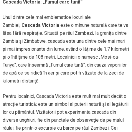
Cascada Victoria: „Fumul care tună”
Unul dintre cele mai emblematice locuri ale
Zambiei,
Cascada Victoria
este o minune naturală care te va
lăsa fără respirație. Situată pe râul Zambezi, la granița dintre
Zambia și Zimbabwe, cascada este una dintre cele mai mari
și mai impresionante din lume, având o lățime de 1,7 kilometri
și o înălțime de 108 metri. Localnicii o numesc „Mosi-oa-
Tunya”, care înseamnă „Fumul care tună”, din cauza vaporiilor
de apă ce se ridică în aer și care pot fi văzute de la zeci de
kilometri distanță.
Pentru localnici, Cascada Victoria este mult mai mult decât o
atracție turistică; este un simbol al puterii naturii și al legăturii
lor cu pământul. Vizitatorii pot experimenta cascada din
diverse unghiuri, fie din punctele de observație de pe malul
râului, fie printr-o excursie cu barca pe râul Zambezi. Cei