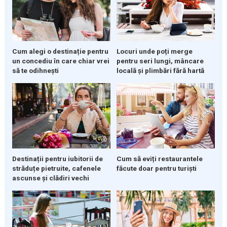
Cum alegi o destinație pentru
Locuri unde poți merge
un concediu în care chiar vrei
pentru seri lungi, mâncare
să te odihnești
locală și plimbări fără hartă
Destinații pentru iubitorii de
Cum să eviți restaurantele
străduțe pietruite, cafenele
făcute doar pentru turiști
ascunse și clădiri vechi