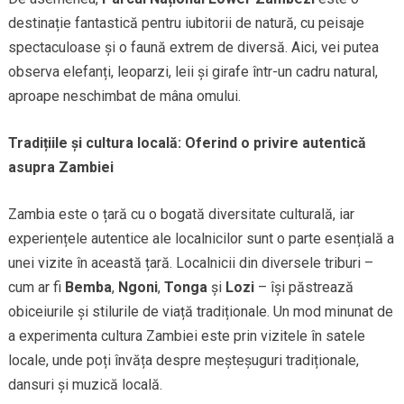
destinație fantastică pentru iubitorii de natură, cu peisaje
spectaculoase și o faună extrem de diversă. Aici, vei putea
observa elefanți, leoparzi, leii și girafe într-un cadru natural,
aproape neschimbat de mâna omului.
Tradițiile și cultura locală: Oferind o privire autentică
asupra Zambiei
Zambia este o țară cu o bogată diversitate culturală, iar
experiențele autentice ale localnicilor sunt o parte esențială a
unei vizite în această țară. Localnicii din diversele triburi –
cum ar fi
Bemba
,
Ngoni
,
Tonga
și
Lozi
– își păstrează
obiceiurile și stilurile de viață tradiționale. Un mod minunat de
a experimenta cultura Zambiei este prin vizitele în satele
locale, unde poți învăța despre meșteșuguri tradiționale,
dansuri și muzică locală.