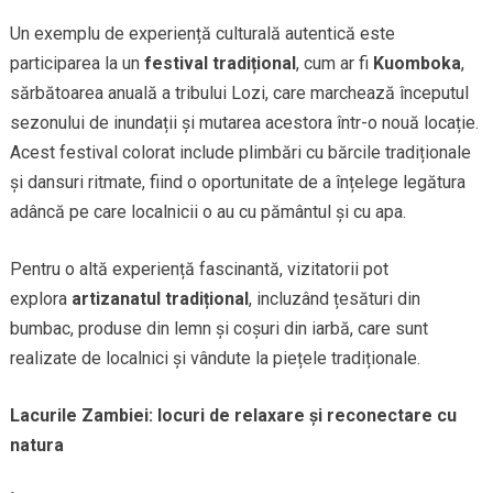
Un exemplu de experiență culturală autentică este
participarea la un
festival tradițional
, cum ar fi
Kuomboka
,
sărbătoarea anuală a tribului Lozi, care marchează începutul
sezonului de inundații și mutarea acestora într-o nouă locație.
Acest festival colorat include plimbări cu bărcile tradiționale
și dansuri ritmate, fiind o oportunitate de a înțelege legătura
adâncă pe care localnicii o au cu pământul și cu apa.
Pentru o altă experiență fascinantă, vizitatorii pot
explora
artizanatul tradițional
, incluzând țesături din
bumbac, produse din lemn și coșuri din iarbă, care sunt
realizate de localnici și vândute la piețele tradiționale.
Lacurile Zambiei: locuri de relaxare și reconectare cu
natura