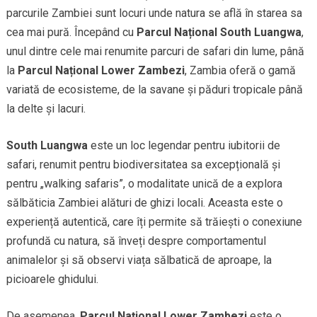
parcurile Zambiei sunt locuri unde natura se află în starea sa
cea mai pură. Începând cu
Parcul Național South Luangwa
,
unul dintre cele mai renumite parcuri de safari din lume, până
la
Parcul Național Lower Zambezi
, Zambia oferă o gamă
variată de ecosisteme, de la savane și păduri tropicale până
la delte și lacuri.
South Luangwa
este un loc legendar pentru iubitorii de
safari, renumit pentru biodiversitatea sa excepțională și
pentru „walking safaris”, o modalitate unică de a explora
sălbăticia Zambiei alături de ghizi locali. Aceasta este o
experiență autentică, care îți permite să trăiești o conexiune
profundă cu natura, să înveți despre comportamentul
animalelor și să observi viața sălbatică de aproape, la
picioarele ghidului.
De asemenea,
Parcul Național Lower Zambezi
este o