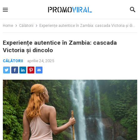
Skip
to
content
Home
Călătorii
Experiențe autentice în Zambia: cascada Victoria și dincolo
Experiențe autentice în Zambia: cascada
Victoria și dincolo
aprilie 24, 2025
CĂLĂTORII