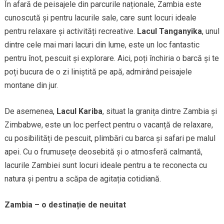
În afară de peisajele din parcurile naționale, Zambia este
cunoscută și pentru lacurile sale, care sunt locuri ideale
pentru relaxare și activități recreative.
Lacul Tanganyika
, unul
dintre cele mai mari lacuri din lume, este un loc fantastic
pentru înot, pescuit și explorare. Aici, poți închiria o barcă și te
poți bucura de o zi liniștită pe apă, admirând peisajele
montane din jur.
De asemenea,
Lacul Kariba
, situat la granița dintre Zambia și
Zimbabwe, este un loc perfect pentru o vacanță de relaxare,
cu posibilități de pescuit, plimbări cu barca și safari pe malul
apei. Cu o frumusețe deosebită și o atmosferă calmantă,
lacurile Zambiei sunt locuri ideale pentru a te reconecta cu
natura și pentru a scăpa de agitația cotidiană.
Zambia – o destinație de neuitat