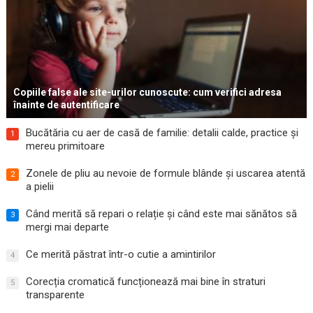
Copiile false ale site-urilor cunoscute: cum verifici adresa
înainte de autentificare
Bucătăria cu aer de casă de familie: detalii calde, practice și
1
mereu primitoare
Zonele de pliu au nevoie de formule blânde și uscarea atentă
2
a pielii
Când merită să repari o relație și când este mai sănătos să
3
mergi mai departe
Ce merită păstrat într-o cutie a amintirilor
4
Corecția cromatică funcționează mai bine în straturi
5
transparente