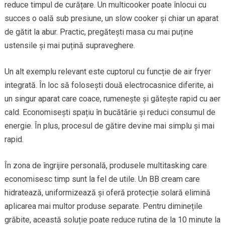
reduce timpul de curățare. Un multicooker poate înlocui cu
succes o oală sub presiune, un slow cooker și chiar un aparat
de gătit la abur. Practic, pregătești masa cu mai puține
ustensile și mai puțină supraveghere.
Un alt exemplu relevant este cuptorul cu funcție de air fryer
integrată. În loc să folosești două electrocasnice diferite, ai
un singur aparat care coace, rumenește și gătește rapid cu aer
cald. Economisești spațiu în bucătărie și reduci consumul de
energie. În plus, procesul de gătire devine mai simplu și mai
rapid.
În zona de îngrijire personală, produsele multitasking care
economisesc timp sunt la fel de utile. Un BB cream care
hidratează, uniformizează și oferă protecție solară elimină
aplicarea mai multor produse separate. Pentru diminețile
grăbite, această soluție poate reduce rutina de la 10 minute la