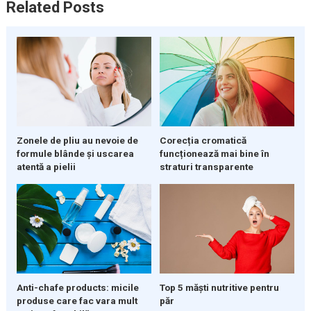
Related Posts
Zonele de pliu au nevoie de
Corecția cromatică
formule blânde și uscarea
funcționează mai bine în
atentă a pielii
straturi transparente
Anti-chafe products: micile
Top 5 măști nutritive pentru
produse care fac vara mult
păr