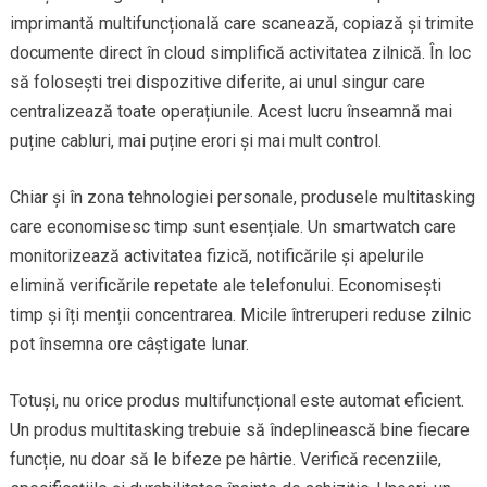
imprimantă multifuncțională care scanează, copiază și trimite
documente direct în cloud simplifică activitatea zilnică. În loc
să folosești trei dispozitive diferite, ai unul singur care
centralizează toate operațiunile. Acest lucru înseamnă mai
puține cabluri, mai puține erori și mai mult control.
Chiar și în zona tehnologiei personale, produsele multitasking
care economisesc timp sunt esențiale. Un smartwatch care
monitorizează activitatea fizică, notificările și apelurile
elimină verificările repetate ale telefonului. Economisești
timp și îți menții concentrarea. Micile întreruperi reduse zilnic
pot însemna ore câștigate lunar.
Totuși, nu orice produs multifuncțional este automat eficient.
Un produs multitasking trebuie să îndeplinească bine fiecare
funcție, nu doar să le bifeze pe hârtie. Verifică recenziile,