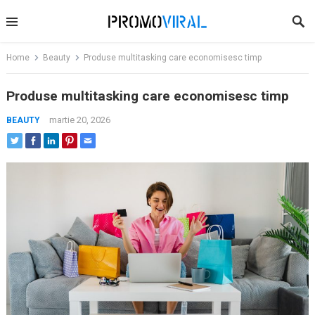
Skip
to
content
Home
Beauty
Produse multitasking care economisesc timp
Produse multitasking care economisesc timp
martie 20, 2026
BEAUTY