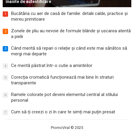
înainte de autentificare
Bucătăria cu aer de casă de familie: detalii calde, practice și
1
mereu primitoare
Zonele de pliu au nevoie de formule blânde și uscarea atentă
2
a pielii
Când merită să repari o relație și când este mai sănătos să
3
mergi mai departe
Ce merită păstrat într-o cutie a amintirilor
4
Corecția cromatică funcționează mai bine în straturi
5
transparente
Ramele colorate pot deveni elementul central al stilului
6
personal
Cum să-ți creezi o zi în care te simți mai puțin presat
7
PromoViral
© 2025