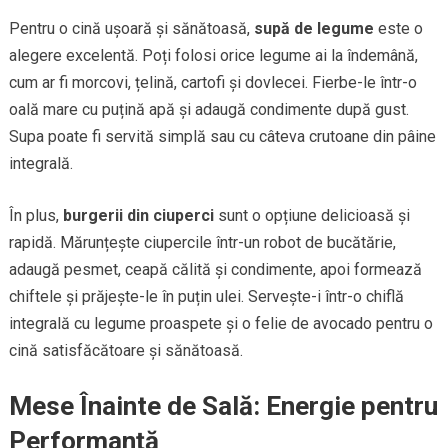
Pentru o cină ușoară și sănătoasă,
supă de legume
este o
alegere excelentă. Poți folosi orice legume ai la îndemână,
cum ar fi morcovi, țelină, cartofi și dovlecei. Fierbe-le într-o
oală mare cu puțină apă și adaugă condimente după gust.
Supa poate fi servită simplă sau cu câteva crutoane din pâine
integrală.
În plus,
burgerii din ciuperci
sunt o opțiune delicioasă și
rapidă. Mărunțește ciupercile într-un robot de bucătărie,
adaugă pesmet, ceapă călită și condimente, apoi formează
chiftele și prăjește-le în puțin ulei. Servește-i într-o chiflă
integrală cu legume proaspete și o felie de avocado pentru o
cină satisfăcătoare și sănătoasă.
Mese Înainte de Sală: Energie pentru
Performanță