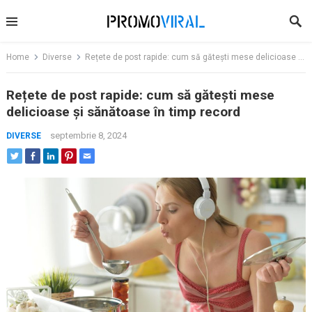
Skip
to
content
Home
Diverse
Rețete de post rapide: cum să gătești mese delicioase și sănătoase în timp record
Rețete de post rapide: cum să gătești mese
delicioase și sănătoase în timp record
septembrie 8, 2024
DIVERSE