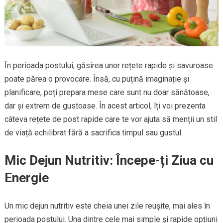
În perioada postului, găsirea unor rețete rapide și savuroase
poate părea o provocare. Însă, cu puțină imaginație și
planificare, poți prepara mese care sunt nu doar sănătoase,
dar și extrem de gustoase. În acest articol, îți voi prezenta
câteva rețete de post rapide care te vor ajuta să menții un stil
de viață echilibrat fără a sacrifica timpul sau gustul.
Mic Dejun Nutritiv: Începe-ți Ziua cu
Energie
Un mic dejun nutritiv este cheia unei zile reușite, mai ales în
perioada postului. Una dintre cele mai simple și rapide opțiuni