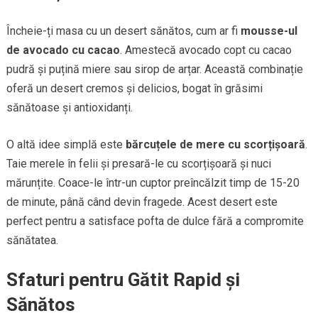
Încheie-ți masa cu un desert sănătos, cum ar fi
mousse-ul
de avocado cu cacao
. Amestecă avocado copt cu cacao
pudră și puțină miere sau sirop de arțar. Această combinație
oferă un desert cremos și delicios, bogat în grăsimi
sănătoase și antioxidanți.
O altă idee simplă este
bărcuțele de mere cu scorțișoară
.
Taie merele în felii și presară-le cu scorțișoară și nuci
mărunțite. Coace-le într-un cuptor preîncălzit timp de 15-20
de minute, până când devin fragede. Acest desert este
perfect pentru a satisface pofta de dulce fără a compromite
sănătatea.
Sfaturi pentru Gătit Rapid și
Sănătos