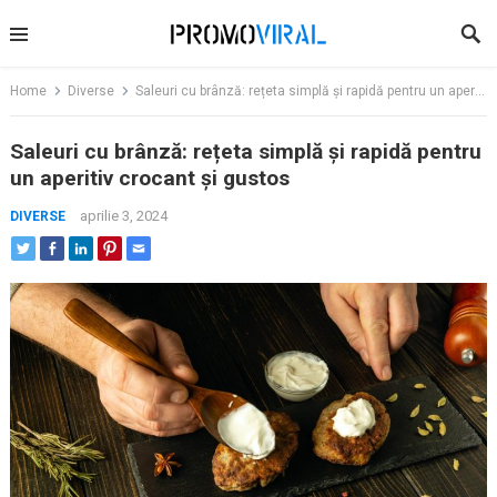
Skip
to
content
Home
Diverse
Saleuri cu brânză: rețeta simplă și rapidă pentru un aperitiv crocant și gustos
Saleuri cu brânză: rețeta simplă și rapidă pentru
un aperitiv crocant și gustos
aprilie 3, 2024
DIVERSE