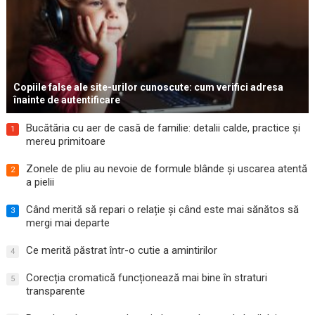
Copiile false ale site-urilor cunoscute: cum verifici adresa
înainte de autentificare
Bucătăria cu aer de casă de familie: detalii calde, practice și
1
mereu primitoare
Zonele de pliu au nevoie de formule blânde și uscarea atentă
2
a pielii
Când merită să repari o relație și când este mai sănătos să
3
mergi mai departe
Ce merită păstrat într-o cutie a amintirilor
4
Corecția cromatică funcționează mai bine în straturi
5
transparente