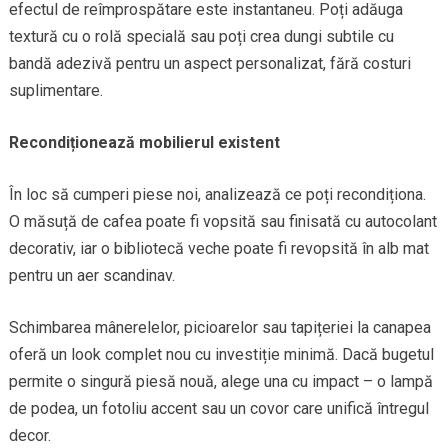
efectul de reîmprospătare este instantaneu. Poți adăuga
textură cu o rolă specială sau poți crea dungi subtile cu
bandă adezivă pentru un aspect personalizat, fără costuri
suplimentare.
Recondiționează mobilierul existent
În loc să cumperi piese noi, analizează ce poți recondiționa.
O măsuță de cafea poate fi vopsită sau finisată cu autocolant
decorativ, iar o bibliotecă veche poate fi revopsită în alb mat
pentru un aer scandinav.
Schimbarea mânerelelor, picioarelor sau tapițeriei la canapea
oferă un look complet nou cu investiție minimă. Dacă bugetul
permite o singură piesă nouă, alege una cu impact – o lampă
de podea, un fotoliu accent sau un covor care unifică întregul
decor.