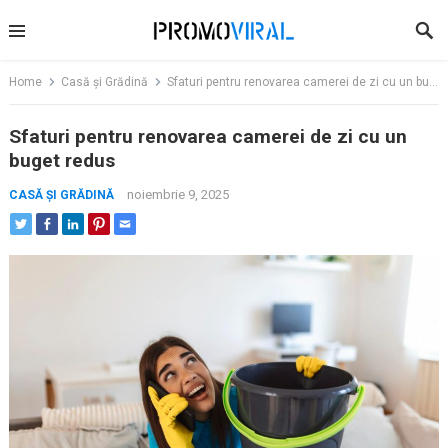
Skip
to
content
Home
Casă și Grădină
Sfaturi pentru renovarea camerei de zi cu un buget redus
Sfaturi pentru renovarea camerei de zi cu un
buget redus
noiembrie 9, 2025
CASĂ ȘI GRĂDINĂ