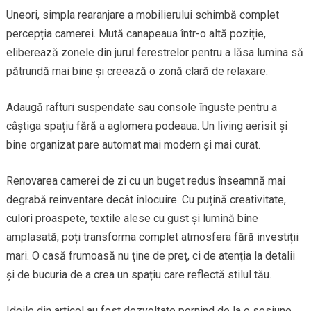
Uneori, simpla rearanjare a mobilierului schimbă complet
percepția camerei. Mută canapeaua într-o altă poziție,
eliberează zonele din jurul ferestrelor pentru a lăsa lumina să
pătrundă mai bine și creează o zonă clară de relaxare.
Adaugă rafturi suspendate sau console înguste pentru a
câștiga spațiu fără a aglomera podeaua. Un living aerisit și
bine organizat pare automat mai modern și mai curat.
Renovarea camerei de zi cu un buget redus înseamnă mai
degrabă reinventare decât înlocuire. Cu puțină creativitate,
culori proaspete, textile alese cu gust și lumină bine
amplasată, poți transforma complet atmosfera fără investiții
mari. O casă frumoasă nu ține de preț, ci de atenția la detalii
și de bucuria de a crea un spațiu care reflectă stilul tău.
Ideile din articol au fost dezvoltate pornind de la o sesiune