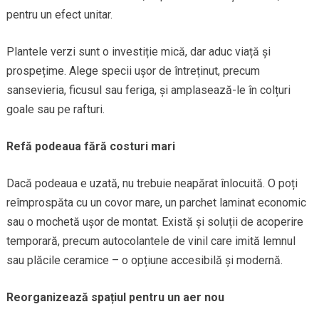
pentru un efect unitar.
Plantele verzi sunt o investiție mică, dar aduc viață și
prospețime. Alege specii ușor de întreținut, precum
sansevieria, ficusul sau feriga, și amplasează-le în colțuri
goale sau pe rafturi.
Refă podeaua fără costuri mari
Dacă podeaua e uzată, nu trebuie neapărat înlocuită. O poți
reîmprospăta cu un covor mare, un parchet laminat economic
sau o mochetă ușor de montat. Există și soluții de acoperire
temporară, precum autocolantele de vinil care imită lemnul
sau plăcile ceramice – o opțiune accesibilă și modernă.
Reorganizează spațiul pentru un aer nou