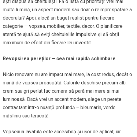
ești dispus să cheltuiești. Fă o listă cu priorități: vrei mai
multă lumină, un aspect modern sau doar o reîmprospătare a
decorului? Apoi, alocă un buget realist pentru fiecare
categorie — vopsea, mobilier, textile, decor. O planificare
atentă te ajută să eviți cheltuielile impulsive și să obții
maximum de efect din fiecare leu investit.
Revopsirea pereților – cea mai rapidă schimbare
Nicio renovare nu are impact mai mare, la cost redus, decât o
mână de vopsea proaspătă. Culorile deschise precum alb,
crem sau gri perlat fac camera să pară mai mare și mai
luminoasă. Dacă vrei un accent modern, alege un perete
contrastant într-o nuanță profundă – bleumarin, verde
măsliniu sau teracotă.
Vopseaua lavabilă este accesibilă și ușor de aplicat, iar