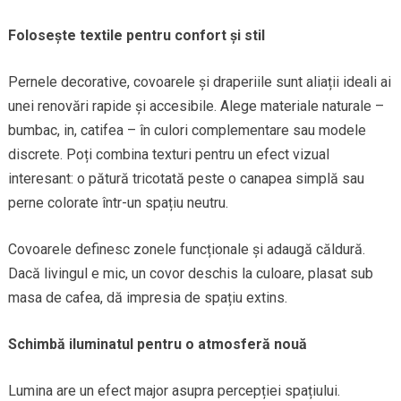
Folosește textile pentru confort și stil
Pernele decorative, covoarele și draperiile sunt aliații ideali ai
unei renovări rapide și accesibile. Alege materiale naturale –
bumbac, in, catifea – în culori complementare sau modele
discrete. Poți combina texturi pentru un efect vizual
interesant: o pătură tricotată peste o canapea simplă sau
perne colorate într-un spațiu neutru.
Covoarele definesc zonele funcționale și adaugă căldură.
Dacă livingul e mic, un covor deschis la culoare, plasat sub
masa de cafea, dă impresia de spațiu extins.
Schimbă iluminatul pentru o atmosferă nouă
Lumina are un efect major asupra percepției spațiului.