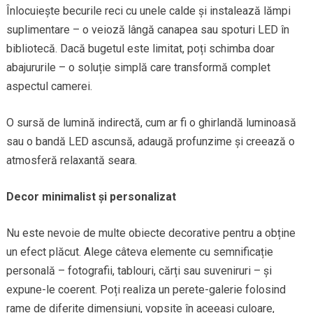
Înlocuiește becurile reci cu unele calde și instalează lămpi
suplimentare – o veioză lângă canapea sau spoturi LED în
bibliotecă. Dacă bugetul este limitat, poți schimba doar
abajururile – o soluție simplă care transformă complet
aspectul camerei.
O sursă de lumină indirectă, cum ar fi o ghirlandă luminoasă
sau o bandă LED ascunsă, adaugă profunzime și creează o
atmosferă relaxantă seara.
Decor minimalist și personalizat
Nu este nevoie de multe obiecte decorative pentru a obține
un efect plăcut. Alege câteva elemente cu semnificație
personală – fotografii, tablouri, cărți sau suveniruri – și
expune-le coerent. Poți realiza un perete-galerie folosind
rame de diferite dimensiuni, vopsite în aceeași culoare,