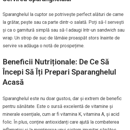
Sparanghelul la cuptor se potrivește perfect alături de carne
la grătar, pește sau ca parte dintr-o salată. Poți să-l servești
și ca o garnitură simplă sau să-l adaugi într-un sandwich sau
wrap. Un strop de suc de lămâie proaspăt stors înainte de
servire va adăuga o notă de prospețime.
Beneficii Nutriționale: De Ce Să
Începi Să Îți Prepari Sparanghelul
Acasă
Sparanghelul este nu doar gustos, dar și extrem de benefic
pentru sănătate. Este o sursă excelentă de vitamine și
minerale esențiale, cum ar fi vitamina K, vitamina A, și acid
folic. În plus, conține antioxidanți care ajută la combaterea
inflamației și la menținerea unui sistem imunitar sănătos.