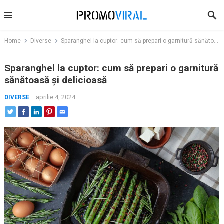
Skip
to
content
Home
Diverse
Sparanghel la cuptor: cum să prepari o garnitură sănătoasă și delicioasă
Sparanghel la cuptor: cum să prepari o garnitură
sănătoasă și delicioasă
aprilie 4, 2024
DIVERSE