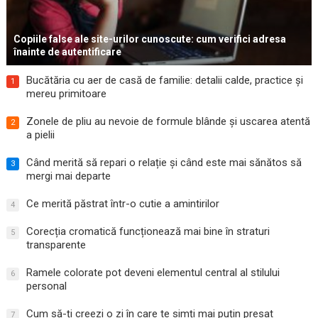
Copiile false ale site-urilor cunoscute: cum verifici adresa
înainte de autentificare
Bucătăria cu aer de casă de familie: detalii calde, practice și
1
mereu primitoare
Zonele de pliu au nevoie de formule blânde și uscarea atentă
2
a pielii
Când merită să repari o relație și când este mai sănătos să
3
mergi mai departe
Ce merită păstrat într-o cutie a amintirilor
4
Corecția cromatică funcționează mai bine în straturi
5
transparente
Ramele colorate pot deveni elementul central al stilului
6
personal
Cum să-ți creezi o zi în care te simți mai puțin presat
7