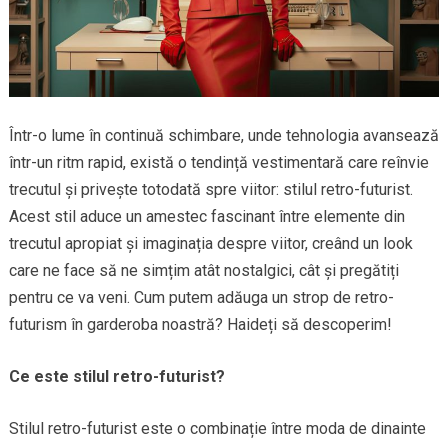
Într-o lume în continuă schimbare, unde tehnologia avansează
într-un ritm rapid, există o tendință vestimentară care reînvie
trecutul și privește totodată spre viitor: stilul retro-futurist.
Acest stil aduce un amestec fascinant între elemente din
trecutul apropiat și imaginația despre viitor, creând un look
care ne face să ne simțim atât nostalgici, cât și pregătiți
pentru ce va veni. Cum putem adăuga un strop de retro-
futurism în garderoba noastră? Haideți să descoperim!
Ce este stilul retro-futurist?
Stilul retro-futurist este o combinație între moda de dinainte