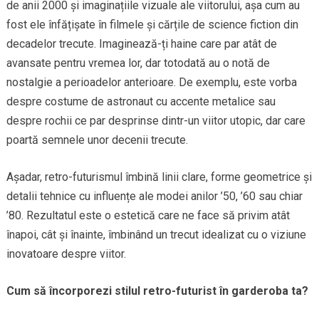
de anii 2000 și imaginațiile vizuale ale viitorului, așa cum au
fost ele înfățișate în filmele și cărțile de science fiction din
decadelor trecute. Imaginează-ți haine care par atât de
avansate pentru vremea lor, dar totodată au o notă de
nostalgie a perioadelor anterioare. De exemplu, este vorba
despre costume de astronaut cu accente metalice sau
despre rochii ce par desprinse dintr-un viitor utopic, dar care
poartă semnele unor decenii trecute.
Așadar, retro-futurismul îmbină linii clare, forme geometrice și
detalii tehnice cu influențe ale modei anilor ’50, ’60 sau chiar
’80. Rezultatul este o estetică care ne face să privim atât
înapoi, cât și înainte, îmbinând un trecut idealizat cu o viziune
inovatoare despre viitor.
Cum să încorporezi stilul retro-futurist în garderoba ta?