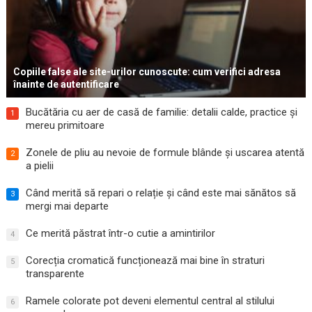
Copiile false ale site-urilor cunoscute: cum verifici adresa
înainte de autentificare
Bucătăria cu aer de casă de familie: detalii calde, practice și
1
mereu primitoare
Zonele de pliu au nevoie de formule blânde și uscarea atentă
2
a pielii
Când merită să repari o relație și când este mai sănătos să
3
mergi mai departe
Ce merită păstrat într-o cutie a amintirilor
4
Corecția cromatică funcționează mai bine în straturi
5
transparente
Ramele colorate pot deveni elementul central al stilului
6