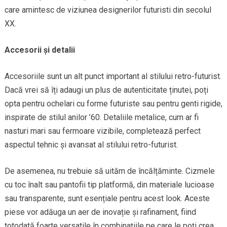
care amintesc de viziunea designerilor futuristi din secolul
XX.
Accesorii și detalii
Accesoriile sunt un alt punct important al stilului retro-futurist.
Dacă vrei să îți adaugi un plus de autenticitate ținutei, poți
opta pentru ochelari cu forme futuriste sau pentru genti rigide,
inspirate de stilul anilor ’60. Detaliile metalice, cum ar fi
nasturi mari sau fermoare vizibile, completează perfect
aspectul tehnic și avansat al stilului retro-futurist.
De asemenea, nu trebuie să uităm de încălțăminte. Cizmele
cu toc înalt sau pantofii tip platformă, din materiale lucioase
sau transparente, sunt esențiale pentru acest look. Aceste
piese vor adăuga un aer de inovație și rafinament, fiind
totodată foarte versatile în combinațiile pe care le poți crea.