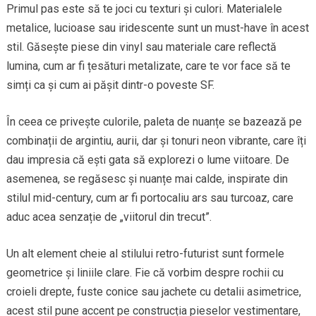
Primul pas este să te joci cu texturi și culori. Materialele
metalice, lucioase sau iridescente sunt un must-have în acest
stil. Găsește piese din vinyl sau materiale care reflectă
lumina, cum ar fi țesături metalizate, care te vor face să te
simți ca și cum ai pășit dintr-o poveste SF.
În ceea ce privește culorile, paleta de nuanțe se bazează pe
combinații de argintiu, aurii, dar și tonuri neon vibrante, care îți
dau impresia că ești gata să explorezi o lume viitoare. De
asemenea, se regăsesc și nuanțe mai calde, inspirate din
stilul mid-century, cum ar fi portocaliu ars sau turcoaz, care
aduc acea senzație de „viitorul din trecut”.
Un alt element cheie al stilului retro-futurist sunt formele
geometrice și liniile clare. Fie că vorbim despre rochii cu
croieli drepte, fuste conice sau jachete cu detalii asimetrice,
acest stil pune accent pe construcția pieselor vestimentare,