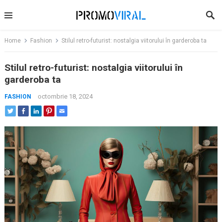
Skip
to
content
Home
Fashion
Stilul retro-futurist: nostalgia viitorului în garderoba ta
Stilul retro-futurist: nostalgia viitorului în
garderoba ta
octombrie 18, 2024
FASHION