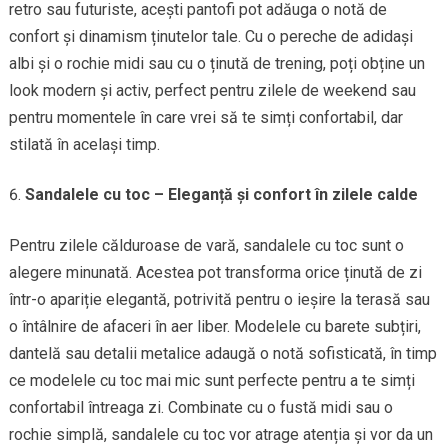
retro sau futuriste, acești pantofi pot adăuga o notă de
confort și dinamism ținutelor tale. Cu o pereche de adidași
albi și o rochie midi sau cu o ținută de trening, poți obține un
look modern și activ, perfect pentru zilele de weekend sau
pentru momentele în care vrei să te simți confortabil, dar
stilată în același timp.
Sandalele cu toc – Eleganță și confort în zilele calde
Pentru zilele călduroase de vară, sandalele cu toc sunt o
alegere minunată. Acestea pot transforma orice ținută de zi
într-o apariție elegantă, potrivită pentru o ieșire la terasă sau
o întâlnire de afaceri în aer liber. Modelele cu barete subțiri,
dantelă sau detalii metalice adaugă o notă sofisticată, în timp
ce modelele cu toc mai mic sunt perfecte pentru a te simți
confortabil întreaga zi. Combinate cu o fustă midi sau o
rochie simplă, sandalele cu toc vor atrage atenția și vor da un