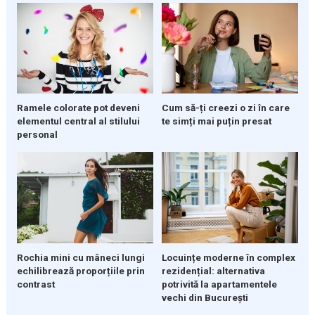
Ramele colorate pot deveni
Cum să-ți creezi o zi în care
elementul central al stilului
te simți mai puțin presat
personal
Rochia mini cu mâneci lungi
Locuințe moderne în complex
echilibrează proporțiile prin
rezidențial: alternativa
contrast
potrivită la apartamentele
vechi din București