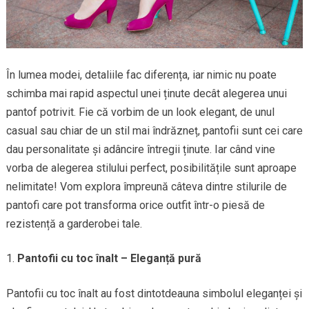
În lumea modei, detaliile fac diferența, iar nimic nu poate
schimba mai rapid aspectul unei ținute decât alegerea unui
pantof potrivit. Fie că vorbim de un look elegant, de unul
casual sau chiar de un stil mai îndrăzneț, pantofii sunt cei care
dau personalitate și adâncire întregii ținute. Iar când vine
vorba de alegerea stilului perfect, posibilitățile sunt aproape
nelimitate! Vom explora împreună câteva dintre stilurile de
pantofi care pot transforma orice outfit într-o piesă de
rezistență a garderobei tale.
Pantofii cu toc înalt – Eleganță pură
Pantofii cu toc înalt au fost dintotdeauna simbolul eleganței și