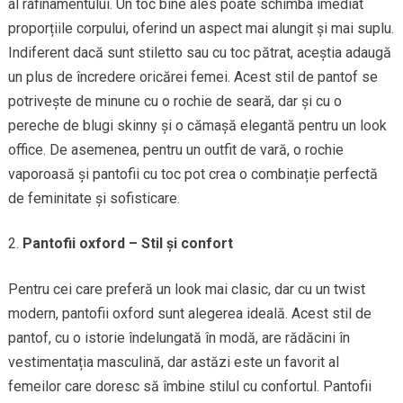
al rafinamentului. Un toc bine ales poate schimba imediat
proporțiile corpului, oferind un aspect mai alungit și mai suplu.
Indiferent dacă sunt stiletto sau cu toc pătrat, aceștia adaugă
un plus de încredere oricărei femei. Acest stil de pantof se
potrivește de minune cu o rochie de seară, dar și cu o
pereche de blugi skinny și o cămașă elegantă pentru un look
office. De asemenea, pentru un outfit de vară, o rochie
vaporoasă și pantofii cu toc pot crea o combinație perfectă
de feminitate și sofisticare.
Pantofii oxford – Stil și confort
Pentru cei care preferă un look mai clasic, dar cu un twist
modern, pantofii oxford sunt alegerea ideală. Acest stil de
pantof, cu o istorie îndelungată în modă, are rădăcini în
vestimentația masculină, dar astăzi este un favorit al
femeilor care doresc să îmbine stilul cu confortul. Pantofii