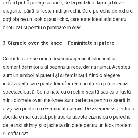
oxford pot fi purtați cu orice, de la pantaloni largi și bluze
elegante, până la fuste midi și rochii. Cu o pereche de oxford,
poți obține un look casual-chic, care este ideal atât pentru
birou, cât și pentru o plimbare în oraș.
Cizmele over-the-knee – Feminitate și putere
Cizmele care se ridică deasupra genunchiului sunt un
element definitoriu al sezonului rece, dar nu numai. Acestea
sunt un simbol al puterii și al feminității, fiind o alegere
îndrăzneață care poate transforma o ținută simplă într-una
spectaculoasă. Combinate cu o rochie scurtă sau cu o fustă
mini, cizmele over-the-knee sunt perfecte pentru o seară în
oraș sau pentru un eveniment special. De asemenea, pentru o
abordare mai casual, poți asorta aceste cizme cu o pereche
de jeansi skinny și o jachetă din piele pentru un look modern
și sofisticat.