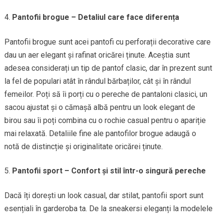
Pantofii brogue – Detaliul care face diferența
Pantofii brogue sunt acei pantofi cu perforații decorative care
dau un aer elegant și rafinat oricărei ținute. Aceștia sunt
adesea considerați un tip de pantof clasic, dar în prezent sunt
la fel de populari atât în rândul bărbaților, cât și în rândul
femeilor. Poți să îi porți cu o pereche de pantaloni clasici, un
sacou ajustat și o cămașă albă pentru un look elegant de
birou sau îi poți combina cu o rochie casual pentru o apariție
mai relaxată. Detaliile fine ale pantofilor brogue adaugă o
notă de distincție și originalitate oricărei ținute.
Pantofii sport – Confort și stil într-o singură pereche
Dacă îți dorești un look casual, dar stilat, pantofii sport sunt
esențiali în garderoba ta. De la sneakersi eleganți la modelele