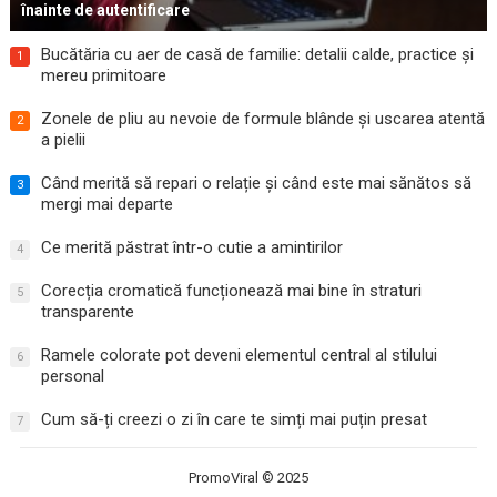
înainte de autentificare
Bucătăria cu aer de casă de familie: detalii calde, practice și
1
mereu primitoare
Zonele de pliu au nevoie de formule blânde și uscarea atentă
2
a pielii
Când merită să repari o relație și când este mai sănătos să
3
mergi mai departe
Ce merită păstrat într-o cutie a amintirilor
4
Corecția cromatică funcționează mai bine în straturi
5
transparente
Ramele colorate pot deveni elementul central al stilului
6
personal
Cum să-ți creezi o zi în care te simți mai puțin presat
7
PromoViral
© 2025