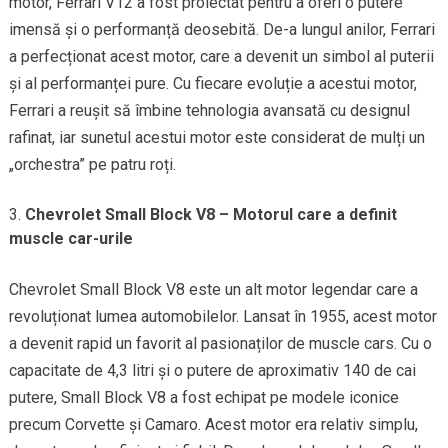
motor, Ferrari V12 a fost proiectat pentru a oferi o putere
imensă și o performanță deosebită. De-a lungul anilor, Ferrari
a perfecționat acest motor, care a devenit un simbol al puterii
și al performanței pure. Cu fiecare evoluție a acestui motor,
Ferrari a reușit să îmbine tehnologia avansată cu designul
rafinat, iar sunetul acestui motor este considerat de mulți un
„orchestra” pe patru roți.
Chevrolet Small Block V8 – Motorul care a definit
muscle car-urile
Chevrolet Small Block V8 este un alt motor legendar care a
revoluționat lumea automobilelor. Lansat în 1955, acest motor
a devenit rapid un favorit al pasionaților de muscle cars. Cu o
capacitate de 4,3 litri și o putere de aproximativ 140 de cai
putere, Small Block V8 a fost echipat pe modele iconice
precum Corvette și Camaro. Acest motor era relativ simplu,