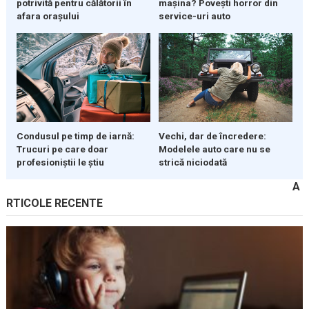
potrivită pentru călătorii în
mașina? Povești horror din
afara orașului
service-uri auto
Condusul pe timp de iarnă:
Vechi, dar de încredere:
Trucuri pe care doar
Modelele auto care nu se
profesioniștii le știu
strică niciodată
A
RTICOLE RECENTE