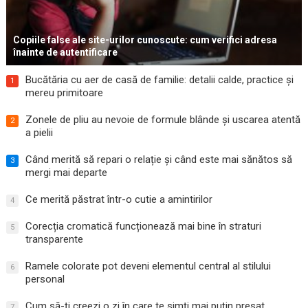
Copiile false ale site-urilor cunoscute: cum verifici adresa
înainte de autentificare
Bucătăria cu aer de casă de familie: detalii calde, practice și
1
mereu primitoare
Zonele de pliu au nevoie de formule blânde și uscarea atentă
2
a pielii
Când merită să repari o relație și când este mai sănătos să
3
mergi mai departe
Ce merită păstrat într-o cutie a amintirilor
4
Corecția cromatică funcționează mai bine în straturi
5
transparente
Ramele colorate pot deveni elementul central al stilului
6
personal
Cum să-ți creezi o zi în care te simți mai puțin presat
7