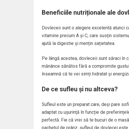
Beneficiile nutriționale ale dov
Dovleceii sunt o alegere excelentă atunci câ
vitamine precum A și C, care susțin sistemul
ajută la digestie și mențin sațietatea.
Pe lângă acestea, dovleceii sunt săraci în ca
mănânce sănătos fără a compromite gustul. U
înseamnă că te vei simți hidratat și energi
De ce sufleu și nu altceva?
Sufleul este un preparat care, deși pare sofis
adaptat cu ușurință în funcție de preferințele
perfectă. Fie că vrei să te bucuri de o masă
pachetul de prânz, sufleul de dovlecei este 