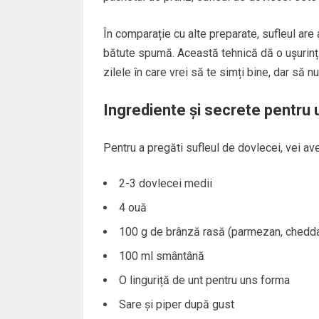
În comparație cu alte preparate, sufleul are a
bătute spumă. Această tehnică dă o ușurință
zilele în care vrei să te simți bine, dar să nu 
Ingrediente și secrete pentru 
Pentru a pregăti sufleul de dovlecei, vei a
2-3 dovlecei medii
4 ouă
100 g de brânză rasă (parmezan, chedda
100 ml smântână
O linguriță de unt pentru uns forma
Sare și piper după gust