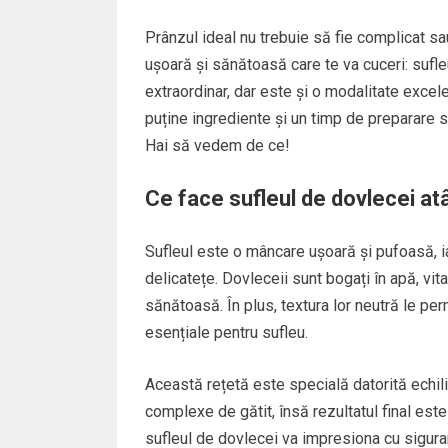
Prânzul ideal nu trebuie să fie complicat sa
ușoară și sănătoasă care te va cuceri: sufl
extraordinar, dar este și o modalitate excel
puține ingrediente și un timp de preparare s
Hai să vedem de ce!
Ce face sufleul de dovlecei at
Sufleul este o mâncare ușoară și pufoasă, i
delicatețe. Dovleceii sunt bogați în apă, vit
sănătoasă. În plus, textura lor neutră le pe
esențiale pentru sufleu.
Această rețetă este specială datorită echilib
complexe de gătit, însă rezultatul final este 
sufleul de dovlecei va impresiona cu sigura