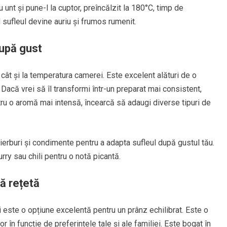
unt și pune-l la cuptor, preîncălzit la 180°C, timp de
sufleul devine auriu și frumos rumenit.
după gust
, cât și la temperatura camerei. Este excelent alături de o
Dacă vrei să îl transformi într-un preparat mai consistent,
tru o aromă mai intensă, încearcă să adaugi diverse tipuri de
rburi și condimente pentru a adapta sufleul după gustul tău.
ry sau chili pentru o notă picantă.
ă rețetă
 este o opțiune excelentă pentru un prânz echilibrat. Este o
 în funcție de preferințele tale și ale familiei. Este bogat în