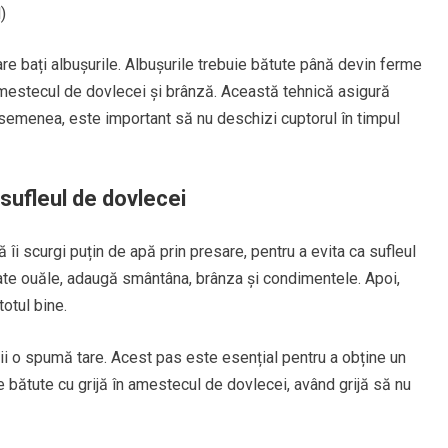
)
are bați albușurile. Albușurile trebuie bătute până devin ferme
n amestecul de dovlecei și brânză. Această tehnică asigură
asemenea, este important să nu deschizi cuptorul în timpul
sufleul de dovlecei
 îi scurgi puțin de apă prin presare, pentru a evita ca sufleul
ate ouăle, adaugă smântâna, brânza și condimentele. Apoi,
otul bine.
bții o spumă tare. Acest pas este esențial pentru a obține un
e bătute cu grijă în amestecul de dovlecei, având grijă să nu