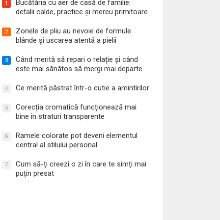
Bucătăria cu aer de casă de familie:
1
detalii calde, practice și mereu primitoare
Zonele de pliu au nevoie de formule
2
blânde și uscarea atentă a pielii
Când merită să repari o relație și când
3
este mai sănătos să mergi mai departe
Ce merită păstrat într-o cutie a amintirilor
4
Corecția cromatică funcționează mai
5
bine în straturi transparente
Ramele colorate pot deveni elementul
6
central al stilului personal
Cum să-ți creezi o zi în care te simți mai
7
puțin presat