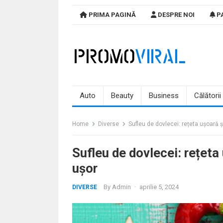
Skip
PRIMA PAGINĂ
DESPRE NOI
PA
to
content
Auto
Beauty
Business
Călătorii
Home
Diverse
Sufleu de dovlecei: rețeta ușoară 
Sufleu de dovlecei: rețeta
ușor
By
Admin
·
aprilie 5, 2024
DIVERSE