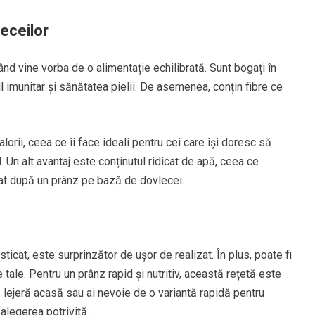
leceilor
nd vine vorba de o alimentație echilibrată. Sunt bogați în
 imunitar și sănătatea pielii. De asemenea, conțin fibre ce
lorii, ceea ce îi face ideali pentru cei care își doresc să
n alt avantaj este conținutul ridicat de apă, ceea ce
zat după un prânz pe bază de dovlecei.
ticat, este surprinzător de ușor de realizat. În plus, poate fi
 tale. Pentru un prânz rapid și nutritiv, această rețetă este
 lejeră acasă sau ai nevoie de o variantă rapidă pentru
alegerea potrivită.