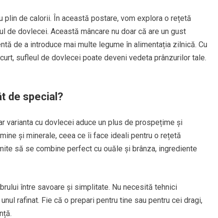
u plin de calorii. În această postare, vom explora o rețetă
eul de dovlecei. Această mâncare nu doar că are un gust
entă de a introduce mai multe legume în alimentația zilnică. Cu
curt, sufleul de dovlecei poate deveni vedeta prânzurilor tale.
ât de special?
ar varianta cu dovlecei aduce un plus de prospețime și
amine și minerale, ceea ce îi face ideali pentru o rețetă
rmite să se combine perfect cu ouăle și brânza, ingrediente
rului între savoare și simplitate. Nu necesită tehnici
unul rafinat. Fie că o prepari pentru tine sau pentru cei dragi,
nță.