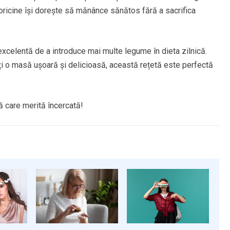
u oricine își dorește să mănânce sănătos fără a sacrifica
excelentă de a introduce mai multe legume în dieta zilnică.
uți o masă ușoară și delicioasă, această rețetă este perfectă
ă care merită încercată!