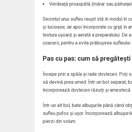
Verdeață proaspătă (mărar sau pătrunjel
Secretul unui sufleu reușit stă în modul în c
și lucioase, iar apoi încorporate cu grijă î
textura ușoară și aerată a preparatului. De 
coacerii, pentru a evita prăbușirea sufleului.
Pas cu pas: cum să pregătești 
Începe prin a spăla și rade dovleceii. Poți să
să devină prea umed. Într-un bol separat, b
încorporează dovleceii răzuiți și amestecă t
Într-un alt bol, bate albușurile până când o
sufleu pufos și ușor. Încorporează albușuril
pierzi din volum.