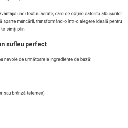
vantajul unei texturi aerate, care se obține datorită albușurilor
 aparte mâncării, transformând-o într-o alegere ideală pentru
te simți plin.
un sufleu perfect
vea nevoie de următoarele ingrediente de bază:
r sau brânză telemea)