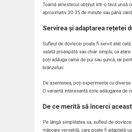
Toarnă amestecul obținut într-o tavă unsă cu 
aproximativ 30-35 de minute sau până când 
Servirea și adaptarea rețetei 
Sufleul de dovlecei poate fi servit atât cald
salată proaspătă sau chiar simplu, ca atare. 
poți adăuga carne de pui sau șuncă, iar pen
brânzeturi.
De asemenea, poți experimenta cu diverse ie
O variantă interesantă este adăugarea de cur
De ce merită să încerci aceast
Pe lângă simplitatea sa, sufleul de dovlecei
mâncare versatilă, care poate fi adaptată ușor