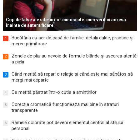
Copiile false ale site-urilor cunoscute: cum verifici adresa
înainte de autentificare
Bucătăria cu aer de casă de familie: detalii calde, practice și
1
mereu primitoare
Zonele de pliu au nevoie de formule blânde și uscarea atentă
2
a pielii
Când merită să repari o relație și când este mai sănătos să
3
mergi mai departe
Ce merită păstrat într-o cutie a amintirilor
4
Corecția cromatică funcționează mai bine în straturi
5
transparente
Ramele colorate pot deveni elementul central al stilului
6
personal