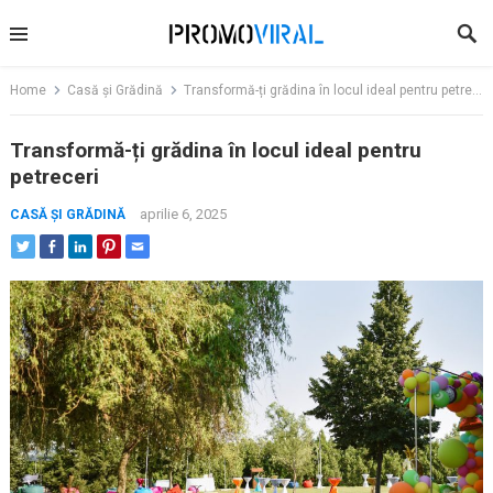
Skip
to
content
Home
Casă și Grădină
Transformă-ți grădina în locul ideal pentru petreceri
Transformă-ți grădina în locul ideal pentru
petreceri
aprilie 6, 2025
CASĂ ȘI GRĂDINĂ