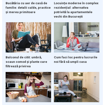
Bucătăria cu aer de casă de
Locuințe moderne în complex
familie: detalii calde, practice
rezidențial: alternativa
și mereu primitoare
potrivită la apartamentele
vechi din București
Balconul de citit: umbră,
Cum faci loc pentru lucrurile
scaun comod și plante care
noi fără să umpli casa
filtrează privirea