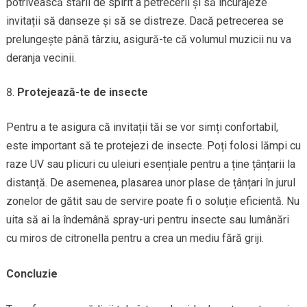
potrivească stării de spirit a petrecerii și să încurajeze
invitații să danseze și să se distreze. Dacă petrecerea se
prelungește până târziu, asigură-te că volumul muzicii nu va
deranja vecinii.
Protejează-te de insecte
Pentru a te asigura că invitații tăi se vor simți confortabil,
este important să te protejezi de insecte. Poți folosi lămpi cu
raze UV sau plicuri cu uleiuri esențiale pentru a ține țânțarii la
distanță. De asemenea, plasarea unor plase de țânțari în jurul
zonelor de gătit sau de servire poate fi o soluție eficientă. Nu
uita să ai la îndemână spray-uri pentru insecte sau lumânări
cu miros de citronella pentru a crea un mediu fără griji.
Concluzie