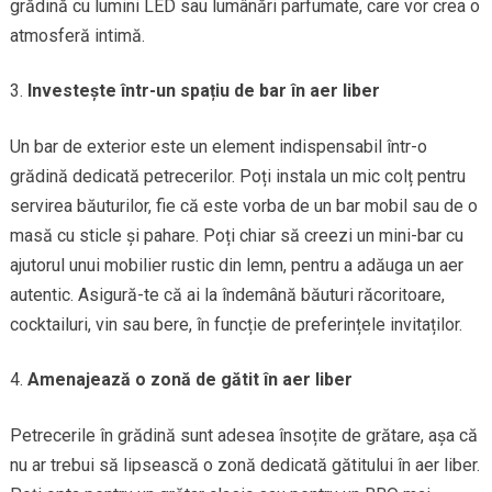
grădină cu lumini LED sau lumânări parfumate, care vor crea o
atmosferă intimă.
Investește într-un spațiu de bar în aer liber
Un bar de exterior este un element indispensabil într-o
grădină dedicată petrecerilor. Poți instala un mic colț pentru
servirea băuturilor, fie că este vorba de un bar mobil sau de o
masă cu sticle și pahare. Poți chiar să creezi un mini-bar cu
ajutorul unui mobilier rustic din lemn, pentru a adăuga un aer
autentic. Asigură-te că ai la îndemână băuturi răcoritoare,
cocktailuri, vin sau bere, în funcție de preferințele invitaților.
Amenajează o zonă de gătit în aer liber
Petrecerile în grădină sunt adesea însoțite de grătare, așa că
nu ar trebui să lipsească o zonă dedicată gătitului în aer liber.