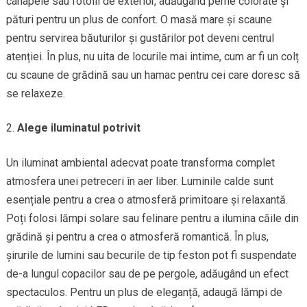
canapele sau fotolii de exterior, adăugând perne colorate și
pături pentru un plus de confort. O masă mare și scaune
pentru servirea băuturilor și gustărilor pot deveni centrul
atenției. În plus, nu uita de locurile mai intime, cum ar fi un colț
cu scaune de grădină sau un hamac pentru cei care doresc să
se relaxeze.
Alege iluminatul potrivit
Un iluminat ambiental adecvat poate transforma complet
atmosfera unei petreceri în aer liber. Luminile calde sunt
esențiale pentru a crea o atmosferă primitoare și relaxantă.
Poți folosi lămpi solare sau felinare pentru a ilumina căile din
grădină și pentru a crea o atmosferă romantică. În plus,
șirurile de lumini sau becurile de tip feston pot fi suspendate
de-a lungul copacilor sau de pe pergole, adăugând un efect
spectaculos. Pentru un plus de eleganță, adaugă lămpi de