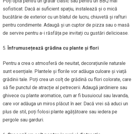
Poți opta pentru un grătar clasic sau pentru un BBQ mai
sofisticat. Dacă ai suficient spațiu, instalează și o mică
bucătărie de exterior cu un blatul de lucru, chiuvetă și rafturi
pentru condimente. Adaugă și un cuptor de pizza sau o masă
de servire pentru a-i răsfăța pe invitați cu gustări delicioase.
Înfrumusețează grădina cu plante și flori
Pentru a crea o atmosferă de neuitat, decorațiunile naturale
sunt esențiale. Plantele și florile vor adăuga culoare și viață
grădinii tale. Poți crea un colț de grădină cu flori colorate, care
să fie punctul de atracție al petrecerii. Adaugă jardiniere sau
ghivece cu plante aromatice, cum ar fi busuiocul sau lavanda,
care vor adăuga un miros plăcut în aer. Dacă vrei să aduci un
plus de stil, poți folosi plante agățătoare sau iedera pe
pergole sau garduri.