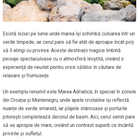
Există locuri pe lume unde marea își schimbă culoarea într-un
verde limpede, iar cerul pare să fie atât de aproape încât poți
să îl atingi cu privirea. Aceste destinații magice îmbină
peisaje spectaculoase cu o atmosferă liniștită, creând o
experiență de neuitat pentru orice călător în căutare de
relaxare și frumusețe.
Un exemplu renumit este Marea Adriatică, în special în zonele
din Croația și Muntenegru, unde apele cristaline își reflectă
nuanțe de verde smarald, iar plajele stâncoase și porturile
pitorești completează decorul de basm. Aici, cerul senin pare
să se apropie de mare, creând un contrast superb ce încântă
privirile și sufletul.