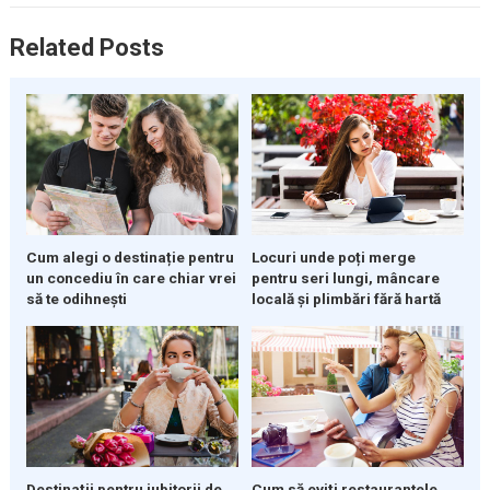
Related Posts
Cum alegi o destinație pentru
Locuri unde poți merge
un concediu în care chiar vrei
pentru seri lungi, mâncare
să te odihnești
locală și plimbări fără hartă
Destinații pentru iubitorii de
Cum să eviți restaurantele