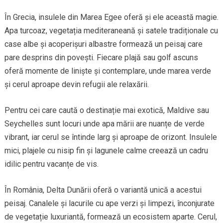
În Grecia, insulele din Marea Egee oferă și ele această magie.
Apa turcoaz, vegetația mediteraneană și satele tradiționale cu
case albe și acoperișuri albastre formează un peisaj care
pare desprins din povești. Fiecare plajă sau golf ascuns
oferă momente de liniște și contemplare, unde marea verde
și cerul aproape devin refugii ale relaxării.
Pentru cei care caută o destinație mai exotică, Maldive sau
Seychelles sunt locuri unde apa mării are nuanțe de verde
vibrant, iar cerul se întinde larg și aproape de orizont. Insulele
mici, plajele cu nisip fin și lagunele calme creează un cadru
idilic pentru vacanțe de vis.
În România, Delta Dunării oferă o variantă unică a acestui
peisaj. Canalele și lacurile cu ape verzi și limpezi, înconjurate
de vegetație luxuriantă, formează un ecosistem aparte. Cerul,