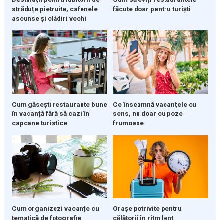
străduțe pietruite, cafenele
făcute doar pentru turiști
ascunse și clădiri vechi
Cum găsești restaurante bune
Ce înseamnă vacanțele cu
în vacanță fără să cazi în
sens, nu doar cu poze
capcane turistice
frumoase
Cum organizezi vacanțe cu
Orașe potrivite pentru
tematică de fotografie
călătorii în ritm lent