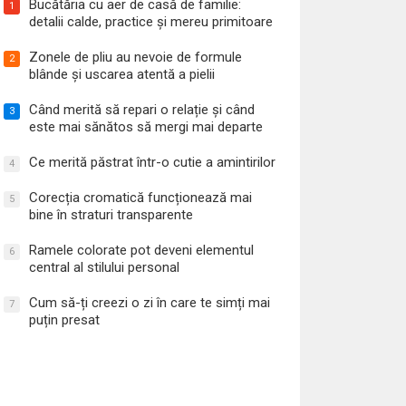
Bucătăria cu aer de casă de familie:
1
detalii calde, practice și mereu primitoare
Zonele de pliu au nevoie de formule
2
blânde și uscarea atentă a pielii
Când merită să repari o relație și când
3
este mai sănătos să mergi mai departe
Ce merită păstrat într-o cutie a amintirilor
4
Corecția cromatică funcționează mai
5
bine în straturi transparente
Ramele colorate pot deveni elementul
6
central al stilului personal
Cum să-ți creezi o zi în care te simți mai
7
puțin presat