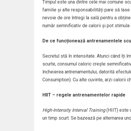
Timpul este una dintre cele mai comune scu
familie și alte responsabilități pare să lase
nevoie de ore întregi la sală pentru a obțin
număr semnificativ de calorii și pot stimula 
De ce funcționează antrenamentele scur
Secretul stă în intensitate. Atunci când îți î
scurte, consumul caloric crește semnificativ
încheierea antrenamentului, datorită efectul
Consumption). Cu alte cuvinte, arzi calorii ch
HIIT – regele antrenamentelor rapide
High-Intensity Interval Training
(HIIT) este u
un timp scurt. Se bazează pe alternarea uno