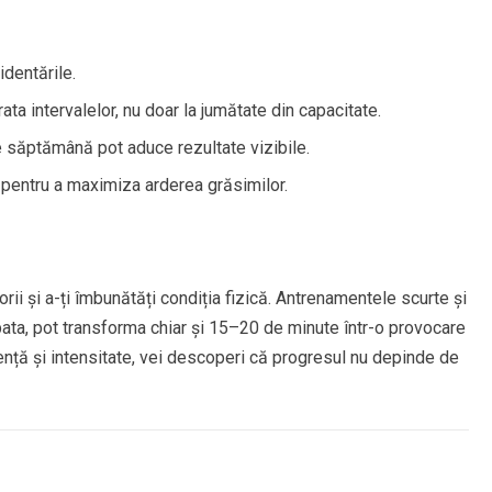
identările.
ata intervalelor, nu doar la jumătate din capacitate.
e săptămână pot aduce rezultate vizibile.
pentru a maximiza arderea grăsimilor.
orii și a-ți îmbunătăți condiția fizică. Antrenamentele scurte și
abata, pot transforma chiar și 15–20 de minute într-o provocare
ență și intensitate, vei descoperi că progresul nu depinde de