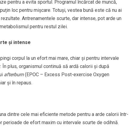
ze pentru a evita sportul. Programul încărcat de muncă,
 puțin loc pentru mișcare. Totuși, vestea bună este că nu ai
e rezultate. Antrenamentele scurte, dar intense, pot arde un
metabolismul pentru restul zilei.
te și intense
mpingi corpul la un efort mai mare, chiar și pentru intervale
. În plus, organismul continuă să ardă calorii și după
ui
afterburn
(EPOC – Excess Post-exercise Oxygen
iar și în repaus.
na dintre cele mai eficiente metode pentru a arde calorii într-
r perioade de efort maxim cu intervale scurte de odihnă.