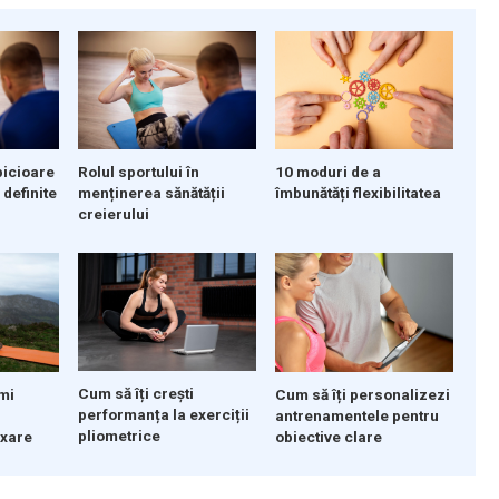
picioare
Rolul sportului în
10 moduri de a
 definite
menținerea sănătății
îmbunătăți flexibilitatea
creierului
Cum să îți crești
mi
Cum să îți personalizezi
performanța la exerciții
antrenamentele pentru
pliometrice
axare
obiective clare