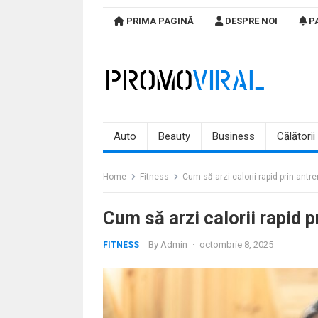
Skip
PRIMA PAGINĂ
DESPRE NOI
PA
to
content
Auto
Beauty
Business
Călătorii
Home
Fitness
Cum să arzi calorii rapid prin ant
Cum să arzi calorii rapid 
By
Admin
·
octombrie 8, 2025
FITNESS