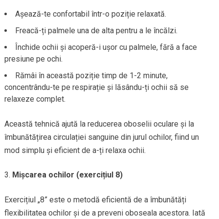
Așează-te confortabil într-o poziție relaxată.
Freacă-ți palmele una de alta pentru a le încălzi.
Închide ochii și acoperă-i ușor cu palmele, fără a face
presiune pe ochi.
Rămâi în această poziție timp de 1-2 minute,
concentrându-te pe respirație și lăsându-ți ochii să se
relaxeze complet.
Această tehnică ajută la reducerea oboselii oculare și la
îmbunătățirea circulației sanguine din jurul ochilor, fiind un
mod simplu și eficient de a-ți relaxa ochii.
Mișcarea ochilor (exercițiul 8)
Exercițiul „8” este o metodă eficientă de a îmbunătăți
flexibilitatea ochilor și de a preveni oboseala acestora. Iată