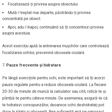
Focalizează-ți privirea asupra obiectului.
Mută-l treptat mai departe, păstrându-ți privirea
concentrată pe obiect.
Apoi, adu-l înapoi, continuând să îți concentrezi privirea
asupra acestuia.
Acest exercițiu ajută la antrenarea mușchilor care controlează
focalizarea ochilor, prevenind oboseala oculară.
Pauze frecvente și hidratare
Pe lângă exercițiile pentru ochi, este important să îți acorzi
pauze regulate pentru a reduce oboseala oculară. La fiecare
20-30 de minute de muncă la calculator sau citit, ridică-te și
plimbă-te pentru câteva minute. De asemenea, asigură-te că
te hidratezi corespunzător, deoarece ochii deshidratați pot
duce la iritații și oboseală. Bea suficientă apă pe parcursul