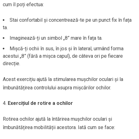
cum îl poți efectua:
Stai confortabil și concentrează-te pe un punct fix în fața
ta.
Imaginează-ți un simbol „8” mare în fața ta.
Mișcă-ți ochii în sus, în jos și în lateral, urmând forma
acestui „8” (fără a mișca capul), de câteva ori pe fiecare
direcție.
Acest exercițiu ajută la stimularea mușchilor oculari și la
îmbunătățirea controlului asupra mișcărilor ochilor.
Exercițiul de rotire a ochilor
Rotirea ochilor ajută la întărirea mușchilor oculari și
îmbunătățirea mobilității acestora. Iată cum se face: