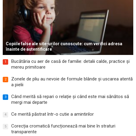
Copiile false ale site-urilor cunoscute: cum verifici adresa
înainte de autentificare
Bucătăria cu aer de casă de familie: detalii calde, practice și
1
mereu primitoare
Zonele de pliu au nevoie de formule blânde și uscarea atentă
2
a pielii
Când merită să repari o relație și când este mai sănătos să
3
mergi mai departe
Ce merită păstrat într-o cutie a amintirilor
4
Corecția cromatică funcționează mai bine în straturi
5
transparente