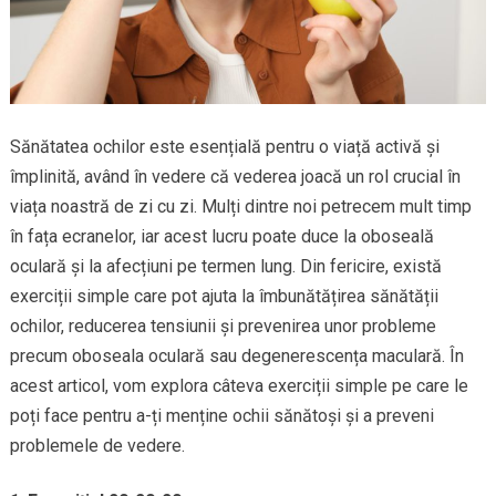
Sănătatea ochilor este esențială pentru o viață activă și
împlinită, având în vedere că vederea joacă un rol crucial în
viața noastră de zi cu zi. Mulți dintre noi petrecem mult timp
în fața ecranelor, iar acest lucru poate duce la oboseală
oculară și la afecțiuni pe termen lung. Din fericire, există
exerciții simple care pot ajuta la îmbunătățirea sănătății
ochilor, reducerea tensiunii și prevenirea unor probleme
precum oboseala oculară sau degenerescența maculară. În
acest articol, vom explora câteva exerciții simple pe care le
poți face pentru a-ți menține ochii sănătoși și a preveni
problemele de vedere.