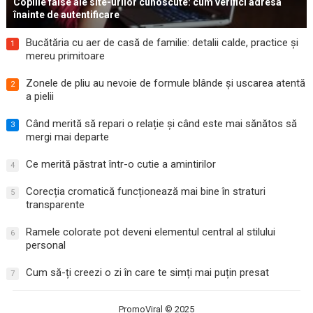
Copiile false ale site-urilor cunoscute: cum verifici adresa
înainte de autentificare
Bucătăria cu aer de casă de familie: detalii calde, practice și
1
mereu primitoare
Zonele de pliu au nevoie de formule blânde și uscarea atentă
2
a pielii
Când merită să repari o relație și când este mai sănătos să
3
mergi mai departe
Ce merită păstrat într-o cutie a amintirilor
4
Corecția cromatică funcționează mai bine în straturi
5
transparente
Ramele colorate pot deveni elementul central al stilului
6
personal
Cum să-ți creezi o zi în care te simți mai puțin presat
7
PromoViral
© 2025