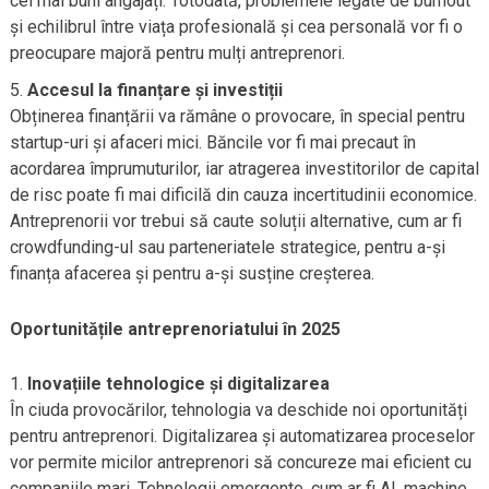
cei mai buni angajați. Totodată, problemele legate de burnout
și echilibrul între viața profesională și cea personală vor fi o
preocupare majoră pentru mulți antreprenori.
Accesul la finanțare și investiții
Obținerea finanțării va rămâne o provocare, în special pentru
startup-uri și afaceri mici. Băncile vor fi mai precaut în
acordarea împrumuturilor, iar atragerea investitorilor de capital
de risc poate fi mai dificilă din cauza incertitudinii economice.
Antreprenorii vor trebui să caute soluții alternative, cum ar fi
crowdfunding-ul sau parteneriatele strategice, pentru a-și
finanța afacerea și pentru a-și susține creșterea.
Oportunitățile antreprenoriatului în 2025
Inovațiile tehnologice și digitalizarea
În ciuda provocărilor, tehnologia va deschide noi oportunități
pentru antreprenori. Digitalizarea și automatizarea proceselor
vor permite micilor antreprenori să concureze mai eficient cu
companiile mari. Tehnologii emergente, cum ar fi AI, machine