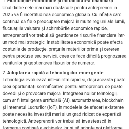
Fluctuațiile economice și instabilitatea financiară
Unul dintre cele mai mari obstacole pentru antreprenori în
2025 va fi incertitudinea economică globală. Cu inflația care
continuă să fie o preocupare majoră în multe regiuni ale lumii,
fluctuațiile valutare și schimbările economice rapide,
antreprenorii vor trebui să gestioneze riscurile financiare într-
un mod mai strategic. Instabilitatea economică poate afecta
costurile de producție, prețurile materiilor prime și cererea
pentru produse sau servicii, ceea ce face dificilă prognozarea
veniturilor și gestionarea fluxurilor de numerar.
Adoptarea rapidă a tehnologiilor emergente
Tehnologia evoluează într-un ritm rapid și, deși aceasta poate
crea oportunități semnificative pentru antreprenori, se poate
dovedi și o provocare majoră. Integrarea noilor tehnologii,
cum ar fi inteligența artificială (AI), automatizarea, blockchain
și Internetul Lucrurilor (IoT), în modelele de afaceri existente
poate necesita investiții mari și un grad ridicat de expertiză
tehnologică. Antreprenorii vor trebui să investească în
formarea continuă a echipelor lor și să adopte noi platforme